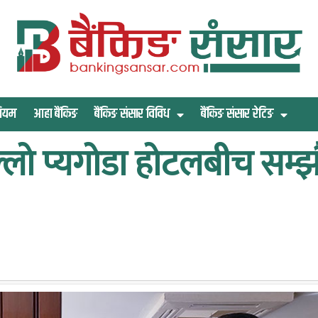
िमियम
आहा बैंकिङ
बैंकिङ संसार विविध
बैंकिङ संसार रेटिङ
्लो प्यगोडा होटलबीच सम्झ