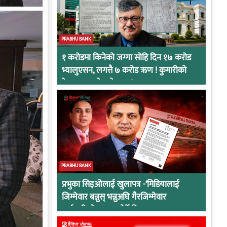
PRABHU BANK
१ करोडमा किनेको जग्गा सोहि दिन १७ करोड
भ्यालुएसन, लगत्तै ७ करोड ऋण ! कुमारीको
केसमा प्रभुको कनेक्सन !
PRABHU BANK
प्रभुका सिइओलाई खुलापत्र -‘मिडियालाई
जिम्मेवार बन्नुस् भन्नुअघि गैरजिम्मेवार
कर्मचारीको व्यवहार हेर्ने कि !