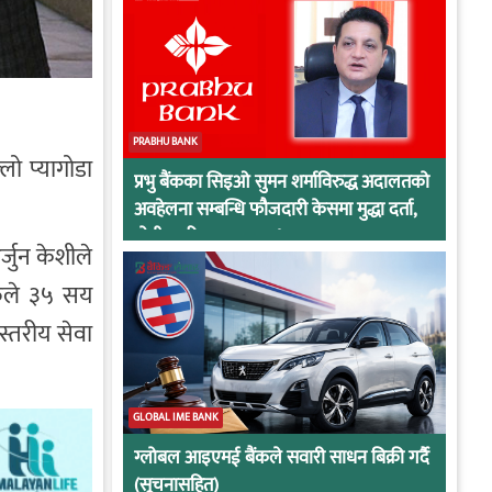
PRABHU BANK
ो प्यागोडा
प्रभु बैंकका सिइओ सुमन शर्माविरुद्ध अदालतको
अवहेलना सम्बन्धि फौजदारी केसमा मुद्धा दर्ता,
दोषी ठहरिए जान्छ पद !
्जुन केशीले
हरुले ३५ सय
स्तरीय सेवा
GLOBAL IME BANK
ग्लोबल आइएमई बैंकले सवारी साधन बिक्री गर्दै
(सूचनासहित)