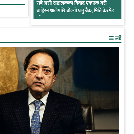
सबै जसो सञ्चालकका विवाद एकएक गरी
बाहिरन थालेपछि बोल्यो प्रभु बैंक, मिति केरमेट
गरेर हतारमा खण्डन !
सबै