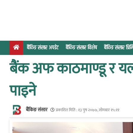
S
k
i
p
t
o
बैंकिङ संसार अपडेट
बैंकिङ संसार विशेष
बैंकिङ संसार प्र
c
o
बैंक अफ काठमाण्डू र यल
n
t
e
पाइने
n
t
बैंकिङ संसार
प्रकाशित मिति :
१३ पुष २०७७, सोमबार १५:११