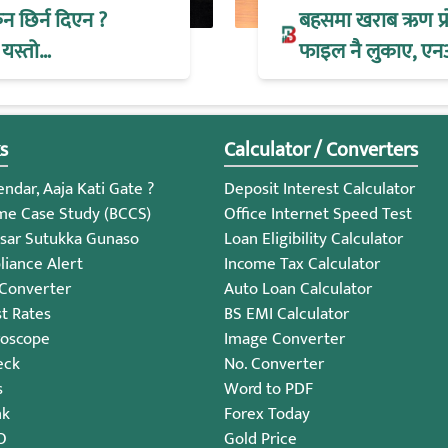
िन छिर्न दिएन ?
बहसमा खराब ऋण प्रोभ
 यस्तो…
फाइल नै लुकाए, एन
s
Calculator / Converters
ndar, Aaja Kati Gate ?
Deposit Interest Calculator
me Case Study (BCCS)
Office Internet Speed Test
sar Sutukka Gunaso
Loan Eligibility Calculator
iance Alert
Income Tax Calculator
 Converter
Auto Loan Calculator
st Rates
BS EMI Calculator
roscope
Image Converter
eck
No. Converter
s
Word to PDF
nk
Forex Today
O
Gold Price