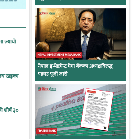
मा ल्यायो
NEPAL INVESTMENT MEGA BANK
नेपाल इन्भेष्टमेन्ट मेगा बैंकका अध्यक्षविरुद्ध
पक्राउ पूर्जी जारी
बिजय खड्का
 शीर्ष ३०
PRABHU BANK