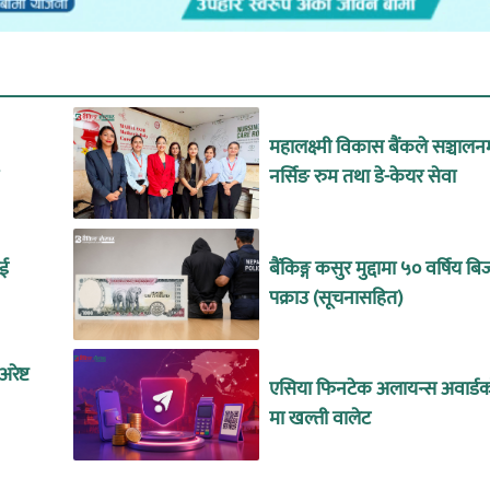
महालक्ष्मी विकास बैंकले सञ्चालन
नर्सिङ रुम तथा डे-केयर सेवा
ाई
बैंकिङ्ग कसुर मुद्दामा ५० वर्षिय 
पक्राउ (सूचनासहित)
रेष्ट
एसिया फिनटेक अलायन्स अवार्डको
मा खल्ती वालेट