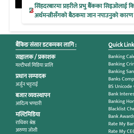
सिंहदरबारमा प्रहरीले प्रभु बैंकका सिइओलाई क
अर्थमन्त्रीसँगको बैठकमा जान नपाउनुको कारण
बैंकिङ संसार डटकमका लागि :
Quick Link
सञ्चालक / प्रकाशक
Banking Cale
Banking Cri
मल्टीभर्स मिडिया प्रालि
Banking San
प्रधान सम्पादक
Banks Compl
अर्जुन भट्टराई
BS Unicode
Bank Intere
बजार व्यवस्थापन
Banking Ho
आदित्य भण्डारी
Blacklist Ch
मल्टिमिडिया
Bank Award
राधिका श्रेष्ठ
Rate My Ba
अरुणा जोशी
Rate My CE