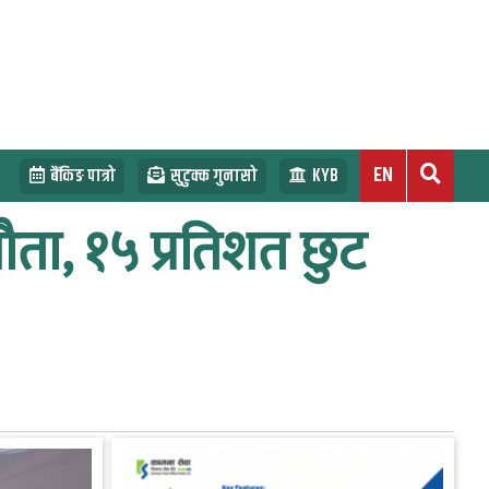
EN
बैंकिङ पात्रो
सुटुक्क गुनासो
KYB
ौता, १५ प्रतिशत छुट