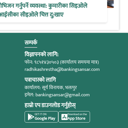
िजन गर्नुपर्ने व्यवस्था: कुमारीका सिइओले
आईसीका सीइओले चित्त दु:खाए
सम्पर्क
विज्ञापनको लागि:
फोन: ९८५१४३०५०३ (कार्यालय समयमा मात्र)
radhikashrestha@bankingsansar.com
पत्राचारको लागि
कार्यालय: सूर्य विनायक, भक्तपुर
इमेल:
bankingsansar@gmail.com
हाम्रो एप डाउनलोड गर्नुहोस्
GET IT ON
Download on the
Google Play
App Store