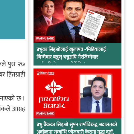
PRABHU BANK
प्रभुका सिइओलाई खुलापत्र -‘मिडियालाई
जिम्मेवार बन्नुस् भन्नुअघि गैरजिम्मेवार
कले पुस २७
कर्मचारीको व्यवहार हेर्ने कि !
 हितग्राही
जनाएको छ ।
ंकले आग्रह
PRABHU BANK
प्रभु बैंकका सिइओ सुमन शर्माविरुद्ध अदालतको
अवहेलना सम्बन्धि फौजदारी केसमा मुद्धा दर्ता,