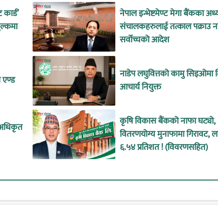
 कार्ड’
नेपाल इन्भेष्टमेण्ट मेगा बैंकका अध्य
ुल्कमा
संचालकहरुलाई तत्काल पक्राउ नग
सर्वोच्चको आदेश
नाडेप लघुवित्तको कामु सिइओमा श
 एण्ड
आचार्य नियुक्त
कृषि विकास बैंकको नाफा घट्यो,
ा अधिकृत
वितरणयोग्य मुनाफामा गिरावट, ला
६.५४ प्रतिशत ! (विवरणसहित)