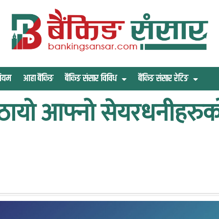
िमियम
आहा बैंकिङ
बैंकिङ संसार विविध
बैंकिङ संसार रेटिङ
 पठायो आफ्नो सेयरधनीहरुक