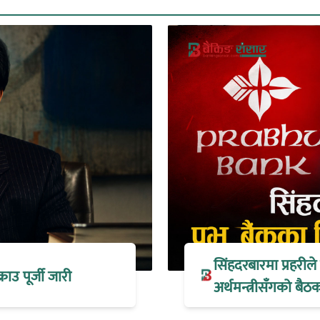
सिंहदरबारमा प्रहरील
्राउ पूर्जी जारी
अर्थमन्त्रीसँगको ब