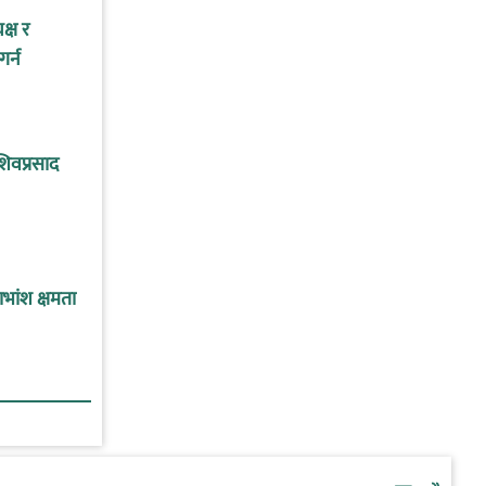
क्ष र
र्न
िवप्रसाद
भांश क्षमता