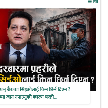
सबै
े प्रभु बैंकका सिइओलाई किन छिर्न दिएन ?
ैठकमा जान नपाउनुको कारण यस्तो…