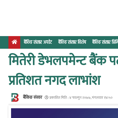
S
k
i
p
t
o
बैंकिङ संसार अपडेट
बैंकिङ संसार विशेष
बैंकिङ संसार प्र
c
o
मितेरी डेभलपमेन्ट बैंक
n
t
e
प्रतिशत नगद लाभांश
n
t
बैंकिङ संसार
प्रकाशित मिति :
४ फाल्गुन २०७७, मंगलवार १४:५०