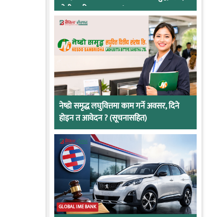
दोषी ठहरिए जान्छ पद !
नेष्डो समृद्ध लघुवित्तमा काम गर्ने अवसर, दिने
होइन त आवेदन ? (सूचनासहित)
GLOBAL IME BANK