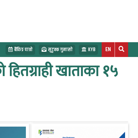
EN
बैंकिङ पात्रो
सुटुक्क गुनासो
KYB
ो हितग्राही खाताका १५