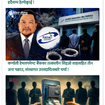
हदैसम्म हेल्चेक्र्राई !
कर्णाली डेभलपमेण्ट बैंकका तत्कालीन सिइओ शाहसहित तीन
जना पक्राउ, संस्थागत उत्तरदायित्वबारे चर्चा !