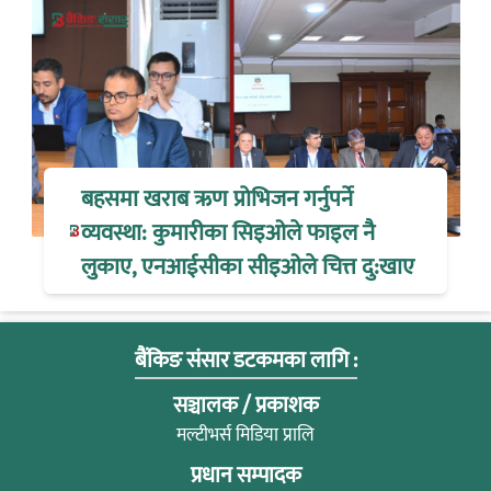
बहसमा खराब ऋण प्रोभिजन गर्नुपर्ने
व्यवस्था: कुमारीका सिइओले फाइल नै
लुकाए, एनआईसीका सीइओले चित्त दु:खाए
बैंकिङ संसार डटकमका लागि :
सञ्चालक / प्रकाशक
मल्टीभर्स मिडिया प्रालि
प्रधान सम्पादक