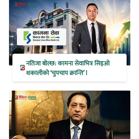
नतिजा बोल्छ: कामना सेवाभित्र सिइओ
थकालीको ‘चुपचाप क्रान्ति’ !