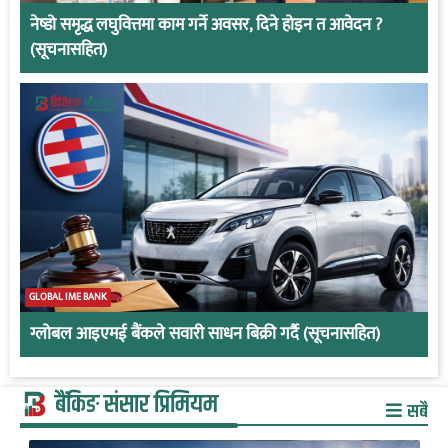
नेष्डो समृद्ध लघुवित्तमा काम गर्ने अवसर, दिने होइन त आवेदन ?
(सूचनासहित)
GLOBAL IME BANK
ग्लोबल आइएमई बैंकले सवारी साधन बिक्री गर्दै (सूचनासहित)
बैंकिङ संसार प्रिमियम
सबै