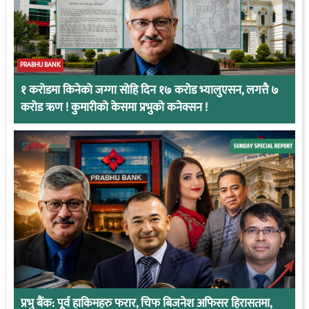
PRABHU BANK
१ करोडमा किनेको जग्गा सोहि दिन १७ करोड भ्यालुएसन, लगत्तै ७
करोड ऋण ! कुमारीको केसमा प्रभुको कनेक्सन !
प्रभु बैंक: पूर्व हाकिमहरु फरार, चिफ बिजनेश अफिसर हिरासतमा,