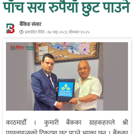
पाँच सय रुपैयाँ छुट पाउने
बैंकिङ संसार
प्रकाशित मिति :
१७ भाद्र २०८१, सोमबार १२:२५
काठमाडौँ । कुमारी बैंकका ग्राहकहरुले श्री
एयरलाइन्सको टिकटमा छुट पाउने भएका छन् । बैंकका