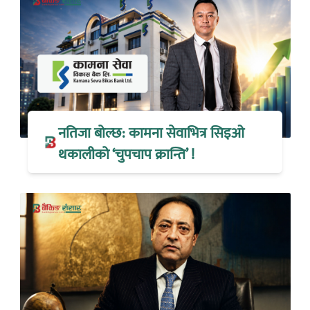
नतिजा बोल्छ: कामना सेवाभित्र सिइओ
थकालीको ‘चुपचाप क्रान्ति’ !