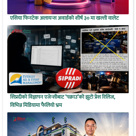
एसिया फिनटेक अलायन्स अवार्डको शीर्ष ३० मा खल्ती वालेट
सिप्रदीको विज्ञापन एजेन्सीबाट ‘पक्राउ’को झुटो प्रेस रिलिज,
विभिन्न मिडियामा फैलियो भ्रम