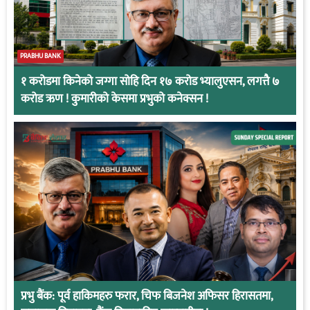
PRABHU BANK
१ करोडमा किनेको जग्गा सोहि दिन १७ करोड भ्यालुएसन, लगत्तै ७
करोड ऋण ! कुमारीको केसमा प्रभुको कनेक्सन !
प्रभु बैंक: पूर्व हाकिमहरु फरार, चिफ बिजनेश अफिसर हिरासतमा,