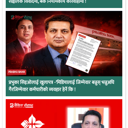
सञ्चालक विवादमा, बैंक नियामकीय कारवाहीमा !
PRABHU BANK
प्रभुका सिइओलाई खुलापत्र -‘मिडियालाई जिम्मेवार बन्नुस् भन्नुअघि
गैरजिम्मेवार कर्मचारीको व्यवहार हेर्ने कि !