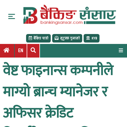
S
k
i
p
t
बैंकिङ पात्रो
सुटुक्क गुनासो
KYB
o
c
EN
o
n
वेष्ट फाइनान्स कम्पनीले
t
e
n
माग्यो ब्रान्च म्यानेजर र
t
अफिसर क्रेडिट