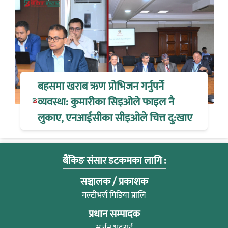
बहसमा खराब ऋण प्रोभिजन गर्नुपर्ने
व्यवस्था: कुमारीका सिइओले फाइल नै
लुकाए, एनआईसीका सीइओले चित्त दु:खाए
बैंकिङ संसार डटकमका लागि :
सञ्चालक / प्रकाशक
मल्टीभर्स मिडिया प्रालि
प्रधान सम्पादक