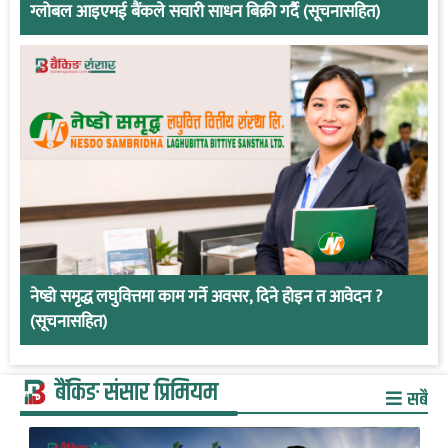
ग्लोबल आइएमई बैंकले सवारी साधन बिक्री गर्दै (सूचनासहित)
नेष्डो समृद्ध लघुवित्तमा काम गर्ने अवसर, दिने होइन त आवेदन ?
(सूचनासहित)
बैंकिङ संसार प्रिमियम
सबै