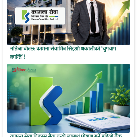
नतिजा बोल्छ: कामना सेवाभित्र सिइओ थकालीको ‘चुपचाप
क्रान्ति’ !
कामना सेवा विकास बैंक बन्यो लाभाशं घोषणा गर्ने पहिलो बैंक