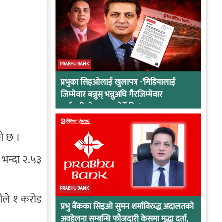
PRABHU BANK
प्रभुका सिइओलाई खुलापत्र -‘मिडियालाई
जिम्मेवार बन्नुस् भन्नुअघि गैरजिम्मेवार
कर्मचारीको व्यवहार हेर्ने कि !
को छ ।
 भन्दा २.५३
PRABHU BANK
नीले १ करोड
प्रभु बैंकका सिइओ सुमन शर्माविरुद्ध अदालतको
अवहेलना सम्बन्धि फौजदारी केसमा मुद्धा दर्ता,