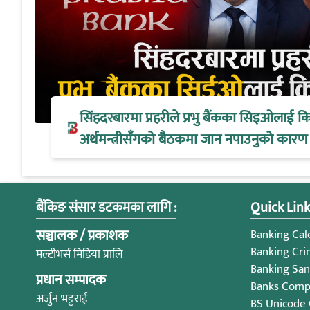
सिंहदरबारमा प्रहरीले प्रभु बैंकका सिइओलाई क
अर्थमन्त्रीसँगको बैठकमा जान नपाउनुको कारण
बैंकिङ संसार डटकमका लागि :
Quick Link
सञ्चालक / प्रकाशक
Banking Cale
Banking Cri
मल्टीभर्स मिडिया प्रालि
Banking San
प्रधान सम्पादक
Banks Compl
अर्जुन भट्टराई
BS Unicode