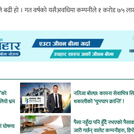
तले बढी हो । गत वर्षको यसैअवधिमा कम्पनीले १ करोड ७५ ल
उ’को
नतिजा बोल्छ: कामना सेवाभित्र 
लियो भ्रम
थकालीको ‘चुपचाप क्रान्ति’ !
पैसा नहुँदा पनि हुँदै नभएको पैसा
शं घोषणा
जारी गर्छन् वालेट कम्पनीहरु, डिप