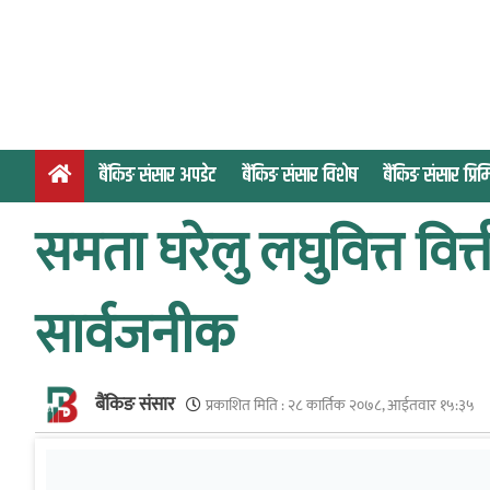
S
k
i
p
t
o
बैंकिङ संसार अपडेट
बैंकिङ संसार विशेष
बैंकिङ संसार प्र
c
o
समता घरेलु लघुवित्त वित्
n
t
e
सार्वजनीक
n
t
बैंकिङ संसार
प्रकाशित मिति :
२८ कार्तिक २०७८, आईतवार १५:३५