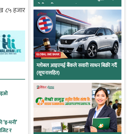
दोषी ठहरिए जान्छ पद !
ाख ८५ हजार
GLOBAL IME BANK
ग्लोबल आइएमई बैंकले सवारी साधन बिक्री गर्दै
(सूचनासहित)
सिइओ
को ‘इ-मनी’
ोजिट र