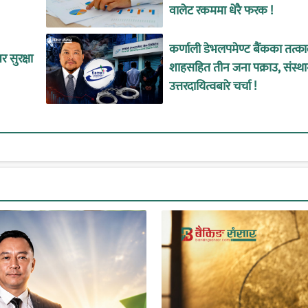
वालेट रकममा धेरै फरक !
कर्णाली डेभलपमेण्ट बैंकका तत्
 सुरक्षा
शाहसहित तीन जना पक्राउ, संस्थ
उत्तरदायित्वबारे चर्चा !