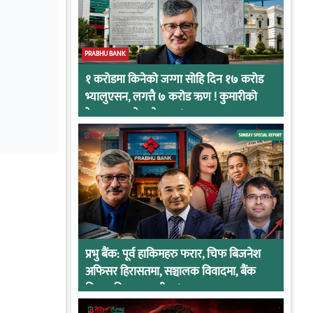
PRABHU BANK
१ करोडमा किनेको जग्गा सोहि दिन १७ करोड
भ्यालुएसन, लगत्तै ७ करोड ऋण ! कुमारीको
केसमा प्रभुको कनेक्सन !
प्रभु बैंक: पूर्व हाकिमहरु फरार, चिफ बिजनेश
अफिसर हिरासतमा, सञ्चालक विवादमा, बैंक
नियामकीय कारवाहीमा !