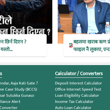
िन छिर्न दिएन ?
बहसमा खराब ऋण प्रोभ
 यस्तो…
फाइल नै लुकाए, एन
s
Calculator / Converters
ndar, Aaja Kati Gate ?
Deposit Interest Calculator
me Case Study (BCCS)
Office Internet Speed Test
sar Sutukka Gunaso
Loan Eligibility Calculator
iance Alert
Income Tax Calculator
 Converter
Auto Loan Calculator