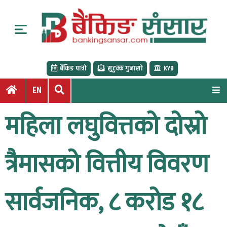
S
k
i
p
t
बैंकिङ पात्रो
सुटुक्क गुनासो
KYB
o
c
EN
o
n
महिला लघुवित्तको दोस्रो
t
e
n
त्रैमासको वित्तीय विवरण
t
सार्वजनिक, ८ करोड १८