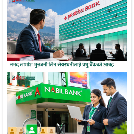
नगद लाभांश भुक्तानी लिन सेयरधनीलाई प्रभु बैंकको आग्रह