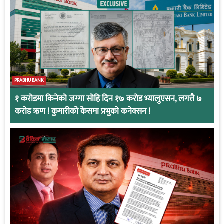
PRABHU BANK
१ करोडमा किनेको जग्गा सोहि दिन १७ करोड भ्यालुएसन, लगत्तै ७
करोड ऋण ! कुमारीको केसमा प्रभुको कनेक्सन !