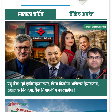
साताका चर्चित
बैंकिङ अपडेट
प्रभु बैंक: पूर्व हाकिमहरु फरार, चिफ बिजनेश अफिसर हिरासतमा,
सञ्चालक विवादमा, बैंक नियामकीय कारवाहीमा !