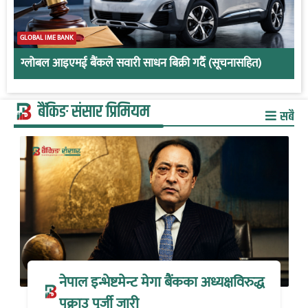
GLOBAL IME BANK
ग्लोबल आइएमई बैंकले सवारी साधन बिक्री गर्दै (सूचनासहित)
बैंकिङ संसार प्रिमियम
सबै
नेपाल इन्भेष्टमेन्ट मेगा बैंकका अध्यक्षविरुद्ध
पक्राउ पूर्जी जारी