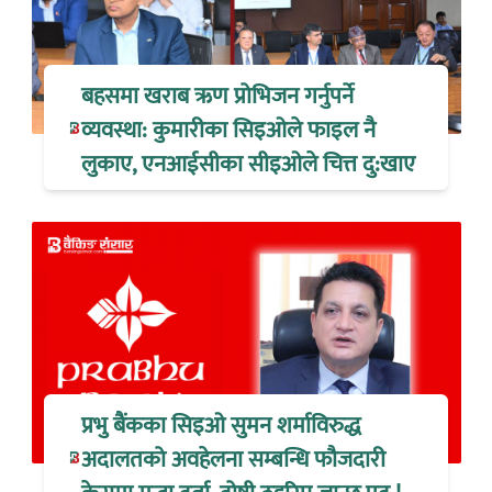
बहसमा खराब ऋण प्रोभिजन गर्नुपर्ने
व्यवस्था: कुमारीका सिइओले फाइल नै
लुकाए, एनआईसीका सीइओले चित्त दु:खाए
प्रभु बैंकका सिइओ सुमन शर्माविरुद्ध
अदालतको अवहेलना सम्बन्धि फौजदारी