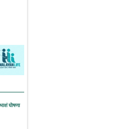
ाभाशं घोषणा