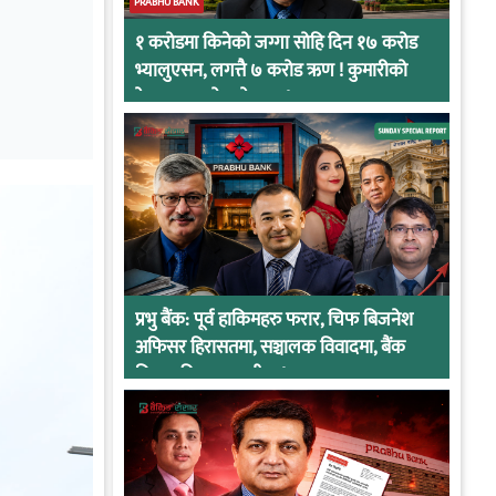
PRABHU BANK
१ करोडमा किनेको जग्गा सोहि दिन १७ करोड
भ्यालुएसन, लगत्तै ७ करोड ऋण ! कुमारीको
केसमा प्रभुको कनेक्सन !
प्रभु बैंक: पूर्व हाकिमहरु फरार, चिफ बिजनेश
अफिसर हिरासतमा, सञ्चालक विवादमा, बैंक
नियामकीय कारवाहीमा !