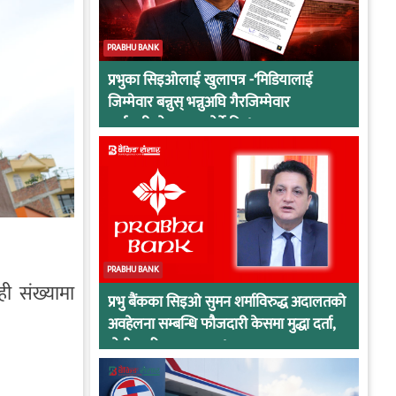
PRABHU BANK
प्रभुका सिइओलाई खुलापत्र -‘मिडियालाई
जिम्मेवार बन्नुस् भन्नुअघि गैरजिम्मेवार
कर्मचारीको व्यवहार हेर्ने कि !
PRABHU BANK
ही संख्यामा
प्रभु बैंकका सिइओ सुमन शर्माविरुद्ध अदालतको
अवहेलना सम्बन्धि फौजदारी केसमा मुद्धा दर्ता,
दोषी ठहरिए जान्छ पद !