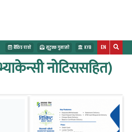
EN
बैंकिङ पात्रो
सुटुक्क गुनासो
KYB
 (भ्याकेन्सी नोटिससहित)