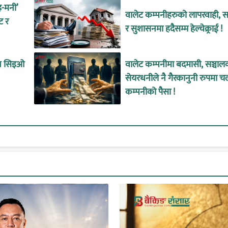
इ-मनी’
वालेट कम्पनीहरुको लापरवाही, सा
ट र
र सुशासनमा हदैसम्म हेल्चेक्र्राई !
ीन सिइओ
वालेट कम्पनीमा बदमासी, सञ्चाल
सेयरधनीले नै गैरकानुनी रुपमा च
कम्पनीको पैसा !