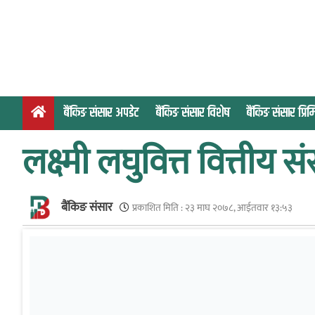
S
k
i
p
t
o
बैंकिङ संसार अपडेट
बैंकिङ संसार विशेष
बैंकिङ संसार प्र
c
o
लक्ष्मी लघुवित्त वित्तीय 
n
t
e
बैंकिङ संसार
n
प्रकाशित मिति :
२३ माघ २०७८, आईतवार १३:५३
t