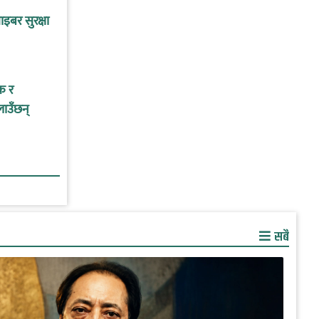
इबर सुरक्षा
क र
लाउँछन्
सबै