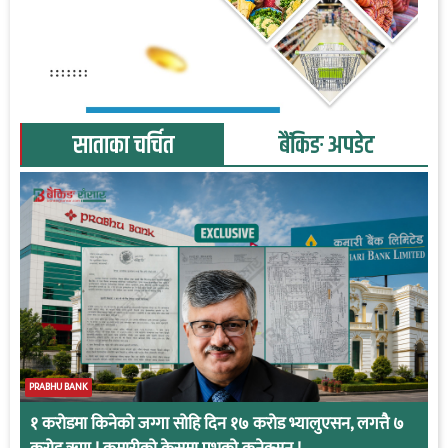
साताका चर्चित
बैंकिङ अपडेट
PRABHU BANK
१ करोडमा किनेको जग्गा सोहि दिन १७ करोड भ्यालुएसन, लगत्तै ७