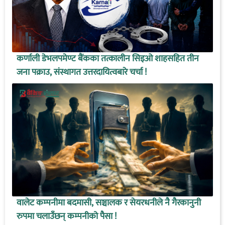
कर्णाली डेभलपमेण्ट बैंकका तत्कालीन सिइओ शाहसहित तीन
जना पक्राउ, संस्थागत उत्तरदायित्वबारे चर्चा !
वालेट कम्पनीमा बदमासी, सञ्चालक र सेयरधनीले नै गैरकानुनी
रुपमा चलाउँछन् कम्पनीको पैसा !