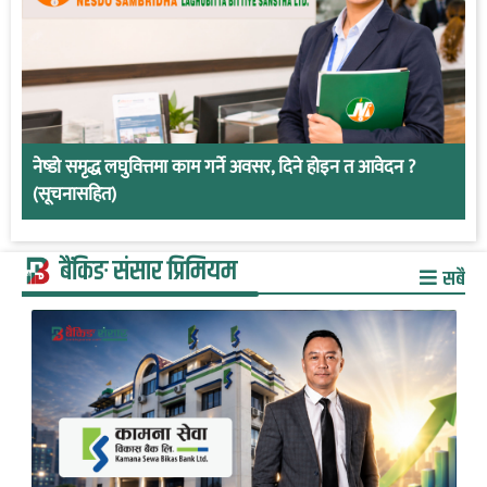
नेष्डो समृद्ध लघुवित्तमा काम गर्ने अवसर, दिने होइन त आवेदन ?
(सूचनासहित)
बैंकिङ संसार प्रिमियम
सबै