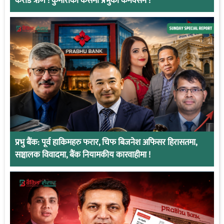
करोड ऋण ! कुमारीको केसमा प्रभुको कनेक्सन !
प्रभु बैंक: पूर्व हाकिमहरु फरार, चिफ बिजनेश अफिसर हिरासतमा,
सञ्चालक विवादमा, बैंक नियामकीय कारवाहीमा !