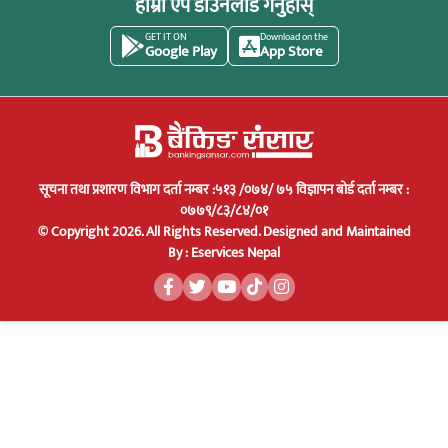
हाम्रो एप डाउनलोड गर्नुहोस्
GET IT ON
Download on the
Google Play
App Store
सूचना तथा प्रशारण विभाग दर्ता नम्बर :५१३ /०७४/ ७५ विज्ञापन बोर्ड दर्ता नम्बर :
०७७९/८३/८४/०१
© Copyright 2026. All Rights Reserved.
Designed and Maintained
By :
Eservices Nepal