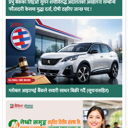
प्रभु बैंकका सिइओ सुमन शर्माविरुद्ध अदालतको अवहेलना सम्बन्धि
फौजदारी केसमा मुद्धा दर्ता, दोषी ठहरिए जान्छ पद !
GLOBAL IME BANK
ग्लोबल आइएमई बैंकले सवारी साधन बिक्री गर्दै (सूचनासहित)