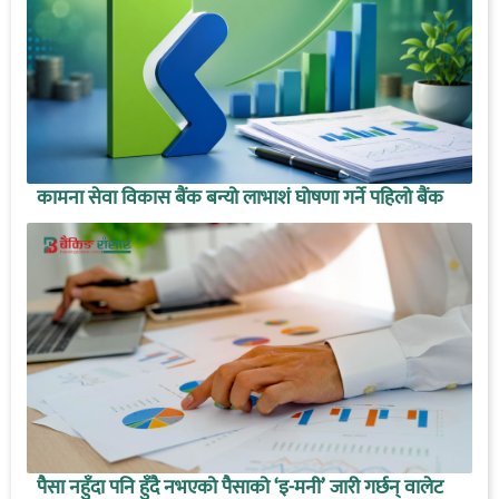
कामना सेवा विकास बैंक बन्यो लाभाशं घोषणा गर्ने पहिलो बैंक
पैसा नहुँदा पनि हुँदै नभएको पैसाको ‘इ-मनी’ जारी गर्छन् वालेट