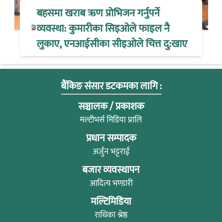
बहसमा खराब ऋण प्रोभिजन गर्नुपर्ने
व्यवस्था: कुमारीका सिइओले फाइल नै
लुकाए, एनआईसीका सीइओले चित्त दु:खाए
बैंकिङ संसार डटकमका लागि :
सञ्चालक / प्रकाशक
मल्टीभर्स मिडिया प्रालि
प्रधान सम्पादक
अर्जुन भट्टराई
बजार व्यवस्थापन
आदित्य भण्डारी
मल्टिमिडिया
राधिका श्रेष्ठ