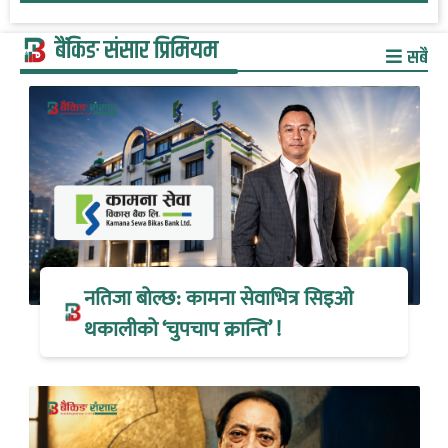
बैंकिङ संसार प्रिमियम
सबै
नतिजा बोल्छ: कामना सेवाभित्र सिइओ
थकालीको ‘चुपचाप क्रान्ति’ !