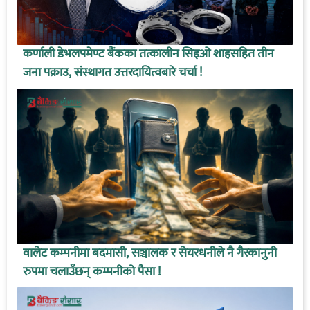
कर्णाली डेभलपमेण्ट बैंकका तत्कालीन सिइओ शाहसहित तीन
जना पक्राउ, संस्थागत उत्तरदायित्वबारे चर्चा !
वालेट कम्पनीमा बदमासी, सञ्चालक र सेयरधनीले नै गैरकानुनी
रुपमा चलाउँछन् कम्पनीको पैसा !