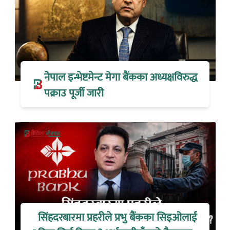
नेपाल इन्भेष्टमेन्ट मेगा बैंकका अध्यक्षविरुद्ध
पक्राउ पूर्जी जारी
सिंहदरबारमा प्रहरीले प्रभु बैंकका सिइओलाई