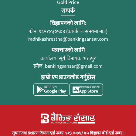
Gold Price
सम्पर्क
विज्ञापनको लागि:
फोन: ९८५१४३०५०३ (कार्यालय समयमा मात्र)
radhikashrestha@bankingsansar.com
पत्राचारको लागि
कार्यालय: सूर्य विनायक, भक्तपुर
इमेल:
bankingsansar@gmail.com
हाम्रो एप डाउनलोड गर्नुहोस्
GET IT ON
Download on the
Google Play
App Store
सूचना तथा प्रशारण विभाग दर्ता नम्बर :५१३ /०७४/ ७५ विज्ञापन बोर्ड दर्ता नम्बर :