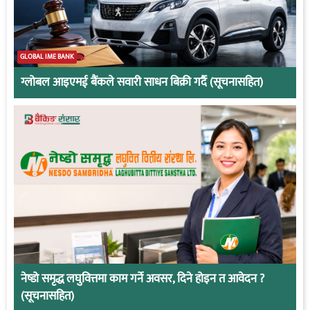
GLOBAL IME BANK
ग्लोबल आइएमई बैंकले सवारी साधन बिक्री गर्दै (सूचनासहित)
नेष्डो समृद्ध लघुवित्तमा काम गर्ने अवसर, दिने होइन त आवेदन ?
(सूचनासहित)