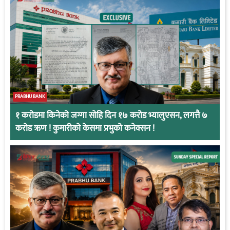
PRABHU BANK
१ करोडमा किनेको जग्गा सोहि दिन १७ करोड भ्यालुएसन, लगत्तै ७
करोड ऋण ! कुमारीको केसमा प्रभुको कनेक्सन !