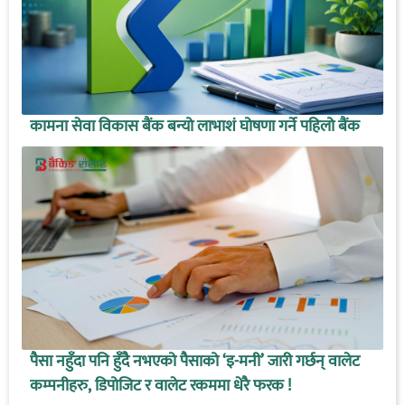
कामना सेवा विकास बैंक बन्यो लाभाशं घोषणा गर्ने पहिलो बैंक
पैसा नहुँदा पनि हुँदै नभएको पैसाको ‘इ-मनी’ जारी गर्छन् वालेट
कम्पनीहरु, डिपोजिट र वालेट रकममा धेरै फरक !