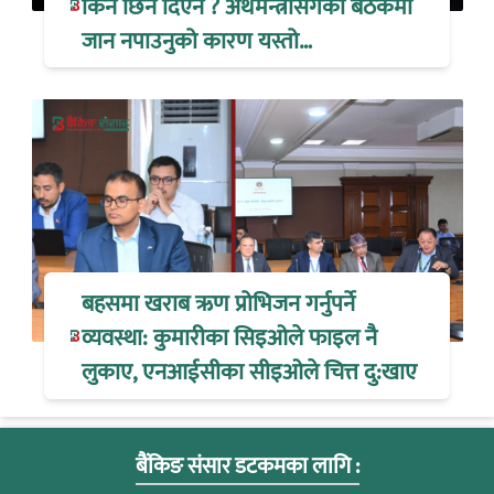
किन छिर्न दिएन ? अर्थमन्त्रीसँगको बैठकमा
जान नपाउनुको कारण यस्तो…
बहसमा खराब ऋण प्रोभिजन गर्नुपर्ने
व्यवस्था: कुमारीका सिइओले फाइल नै
लुकाए, एनआईसीका सीइओले चित्त दु:खाए
बैंकिङ संसार डटकमका लागि :