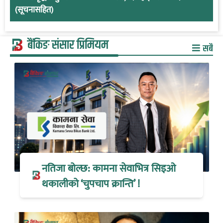
(सूचनासहित)
बैंकिङ संसार प्रिमियम
सबै
नतिजा बोल्छ: कामना सेवाभित्र सिइओ
थकालीको ‘चुपचाप क्रान्ति’ !