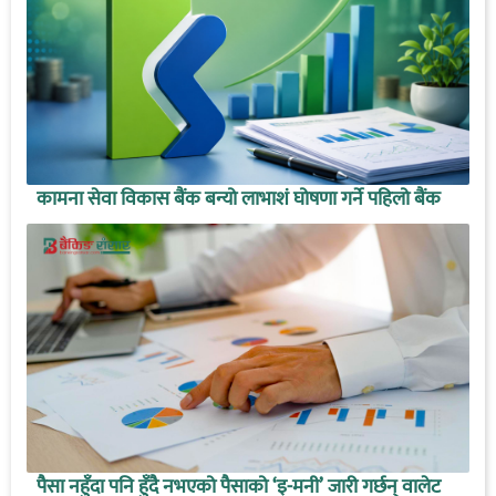
कामना सेवा विकास बैंक बन्यो लाभाशं घोषणा गर्ने पहिलो बैंक
पैसा नहुँदा पनि हुँदै नभएको पैसाको ‘इ-मनी’ जारी गर्छन् वालेट