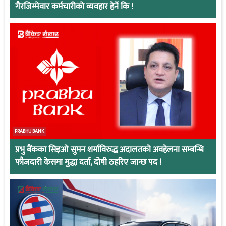
गैरजिम्मेवार कर्मचारीको व्यवहार हेर्ने कि !
PRABHU BANK
प्रभु बैंकका सिइओ सुमन शर्माविरुद्ध अदालतको अवहेलना सम्बन्धि
फौजदारी केसमा मुद्धा दर्ता, दोषी ठहरिए जान्छ पद !