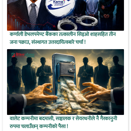
कर्णाली डेभलपमेण्ट बैंकका तत्कालीन सिइओ शाहसहित तीन
जना पक्राउ, संस्थागत उत्तरदायित्वबारे चर्चा !
वालेट कम्पनीमा बदमासी, सञ्चालक र सेयरधनीले नै गैरकानुनी
रुपमा चलाउँछन् कम्पनीको पैसा !