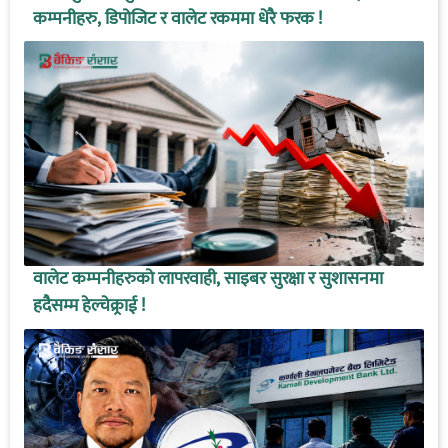
कम्पनीहरु, डिपोजिट र वालेट रकममा धेरै फरक !
वालेट कम्पनीहरुको लापरवाही, साइबर सुरक्षा र सुशासनमा
हदैसम्म हेल्चेक्र्राई !