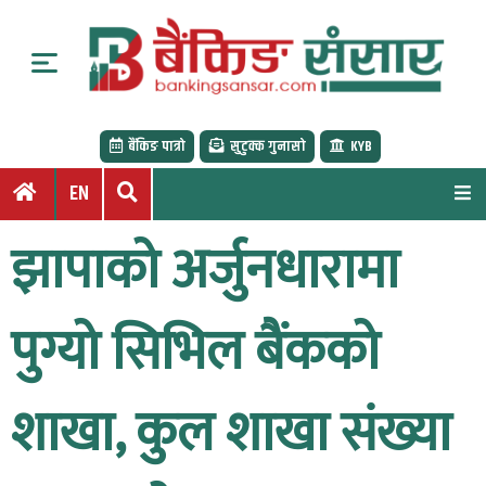
S
k
i
p
t
बैंकिङ पात्रो
सुटुक्क गुनासो
KYB
o
c
EN
o
n
झापाको अर्जुनधारामा
t
e
n
पुग्यो सिभिल बैंकको
t
शाखा, कुल शाखा संख्या