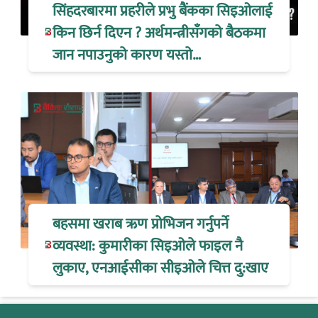
सिंहदरबारमा प्रहरीले प्रभु बैंकका सिइओलाई
किन छिर्न दिएन ? अर्थमन्त्रीसँगको बैठकमा
जान नपाउनुको कारण यस्तो…
बहसमा खराब ऋण प्रोभिजन गर्नुपर्ने
व्यवस्था: कुमारीका सिइओले फाइल नै
लुकाए, एनआईसीका सीइओले चित्त दु:खाए