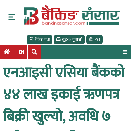
S
k
i
p
t
बैंकिङ पात्रो
सुटुक्क गुनासो
KYB
o
c
EN
o
n
एनआइसी एसिया बैंकको
t
e
n
४४ लाख इकाई ऋणपत्र
t
बिक्री खुल्यो, अवधि ७