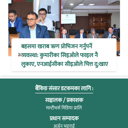
बहसमा खराब ऋण प्रोभिजन गर्नुपर्ने
व्यवस्था: कुमारीका सिइओले फाइल नै
लुकाए, एनआईसीका सीइओले चित्त दु:खाए
बैंकिङ संसार डटकमका लागि :
सञ्चालक / प्रकाशक
मल्टीभर्स मिडिया प्रालि
प्रधान सम्पादक
अर्जुन भट्टराई