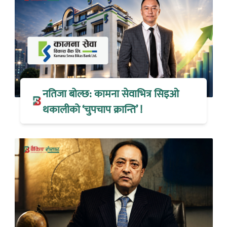
नतिजा बोल्छ: कामना सेवाभित्र सिइओ
थकालीको ‘चुपचाप क्रान्ति’ !