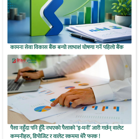
कामना सेवा विकास बैंक बन्यो लाभाशं घोषणा गर्ने पहिलो बैंक
पैसा नहुँदा पनि हुँदै नभएको पैसाको ‘इ-मनी’ जारी गर्छन् वालेट
कम्पनीहरु, डिपोजिट र वालेट रकममा धेरै फरक !