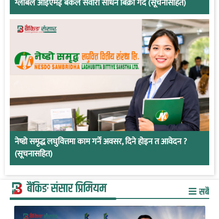
ग्लोबल आइएमई बैंकले सवारी साधन बिक्री गर्दै (सूचनासहित)
नेष्डो समृद्ध लघुवित्तमा काम गर्ने अवसर, दिने होइन त आवेदन ?
(सूचनासहित)
बैंकिङ संसार प्रिमियम
सबै