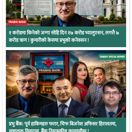
PRABHU BANK
१ करोडमा किनेको जग्गा सोहि दिन १७ करोड भ्यालुएसन, लगत्तै ७
करोड ऋण ! कुमारीको केसमा प्रभुको कनेक्सन !
प्रभु बैंक: पूर्व हाकिमहरु फरार, चिफ बिजनेश अफिसर हिरासतमा,
सञ्चालक विवादमा, बैंक नियामकीय कारवाहीमा !