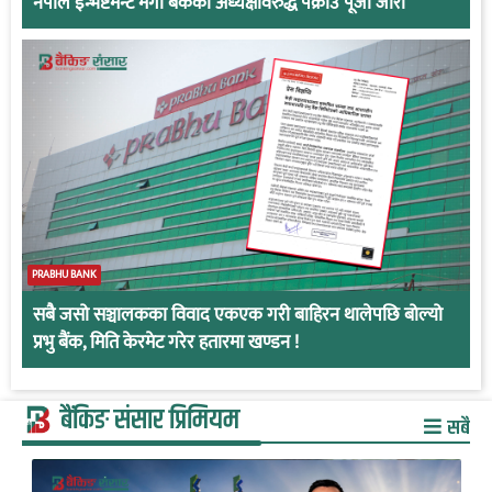
नेपाल इन्भेष्टमेन्ट मेगा बैंकका अध्यक्षविरुद्ध पक्राउ पूर्जी जारी
PRABHU BANK
सबै जसो सञ्चालकका विवाद एकएक गरी बाहिरन थालेपछि बोल्यो
प्रभु बैंक, मिति केरमेट गरेर हतारमा खण्डन !
बैंकिङ संसार प्रिमियम
सबै