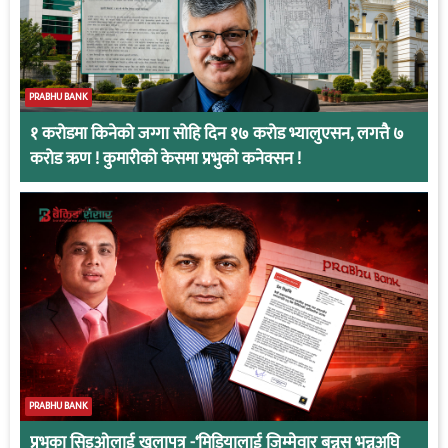
PRABHU BANK
१ करोडमा किनेको जग्गा सोहि दिन १७ करोड भ्यालुएसन, लगत्तै ७
करोड ऋण ! कुमारीको केसमा प्रभुको कनेक्सन !
PRABHU BANK
प्रभुका सिइओलाई खुलापत्र -‘मिडियालाई जिम्मेवार बन्नुस् भन्नुअघि