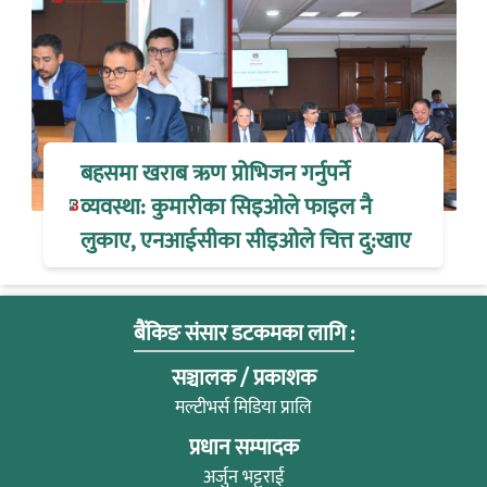
बहसमा खराब ऋण प्रोभिजन गर्नुपर्ने
व्यवस्था: कुमारीका सिइओले फाइल नै
लुकाए, एनआईसीका सीइओले चित्त दु:खाए
बैंकिङ संसार डटकमका लागि :
सञ्चालक / प्रकाशक
मल्टीभर्स मिडिया प्रालि
प्रधान सम्पादक
अर्जुन भट्टराई