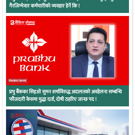
गैरजिम्मेवार कर्मचारीको व्यवहार हेर्ने कि !
PRABHU BANK
प्रभु बैंकका सिइओ सुमन शर्माविरुद्ध अदालतको अवहेलना सम्बन्धि
फौजदारी केसमा मुद्धा दर्ता, दोषी ठहरिए जान्छ पद !