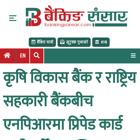
S
k
i
p
t
बैंकिङ पात्रो
सुटुक्क गुनासो
KYB
o
c
EN
o
n
कृषि विकास बैंक र राष्ट्रिय
t
e
n
सहकारी बैंकबीच
t
एनपिआरमा प्रिपेड कार्ड