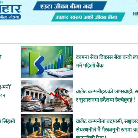
ओ
कामना सेवा विकास बैंक बन्यो ल
गर्ने पहिलो बैंक
इ-मनी’
वालेट कम्पनीहरुको लापरवाही, सा
ट र
र सुशासनमा हदैसम्म हेल्चेक्र्राई !
ीन सिइओ
वालेट कम्पनीमा बदमासी, सञ्चाल
सेयरधनीले नै गैरकानुनी रुपमा च