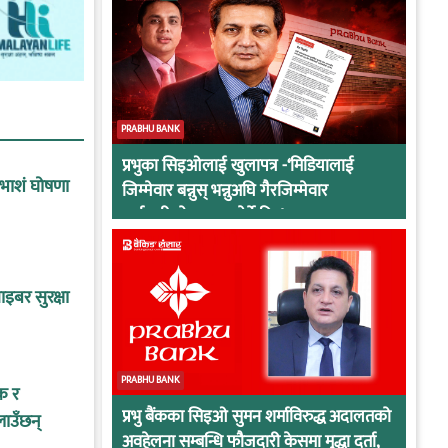
PRABHU BANK
प्रभुका सिइओलाई खुलापत्र -‘मिडियालाई
ाभाशं घोषणा
जिम्मेवार बन्नुस् भन्नुअघि गैरजिम्मेवार
कर्मचारीको व्यवहार हेर्ने कि !
इबर सुरक्षा
PRABHU BANK
क र
प्रभु बैंकका सिइओ सुमन शर्माविरुद्ध अदालतको
लाउँछन्
अवहेलना सम्बन्धि फौजदारी केसमा मुद्धा दर्ता,