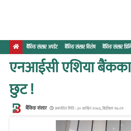
S
k
i
p
t
o
बैंकिङ संसार अपडेट
बैंकिङ संसार विशेष
बैंकिङ संसार प्र
c
o
एनआईसी एशिया बैंकका ग
n
t
e
छुट !
n
t
बैंकिङ संसार
प्रकाशित मिति :
३० आश्विन २०७६, बिहीबार १७:०९