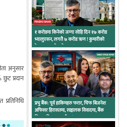
PRABHU BANK
१ करोडमा किनेको जग्गा सोहि दिन १७ करोड
भ्यालुएसन, लगत्तै ७ करोड ऋण ! कुमारीको
केसमा प्रभुको कनेक्सन !
ौता अनुसार
 छुट प्रदान
त प्रतिनिधि
प्रभु बैंक: पूर्व हाकिमहरु फरार, चिफ बिजनेश
अफिसर हिरासतमा, सञ्चालक विवादमा, बैंक
नियामकीय कारवाहीमा !