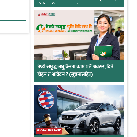
दोषी ठहरिए जान्छ पद !
नेष्डो समृद्ध लघुवित्तमा काम गर्ने अवसर, दिने
होइन त आवेदन ? (सूचनासहित)
GLOBAL IME BANK