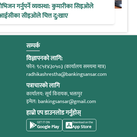
िजन गर्नुपर्ने व्यवस्था: कुमारीका सिइओले
आईसीका सीइओले चित्त दु:खाए
सम्पर्क
विज्ञापनको लागि:
फोन: ९८५१४३०५०३ (कार्यालय समयमा मात्र)
radhikashrestha@bankingsansar.com
पत्राचारको लागि
कार्यालय: सूर्य विनायक, भक्तपुर
इमेल:
bankingsansar@gmail.com
हाम्रो एप डाउनलोड गर्नुहोस्
GET IT ON
Download on the
Google Play
App Store