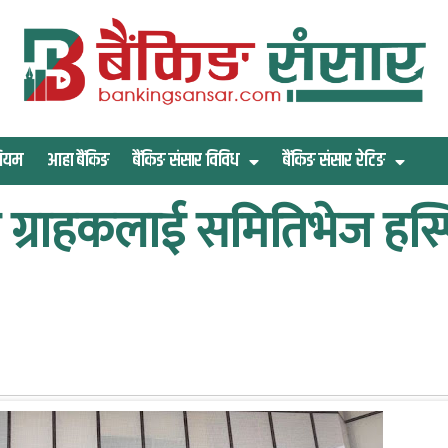
िमियम
आहा बैंकिङ
बैंकिङ संसार विविध
बैंकिङ संसार रेटिङ
्राहकलाई समितिभेज हस्प