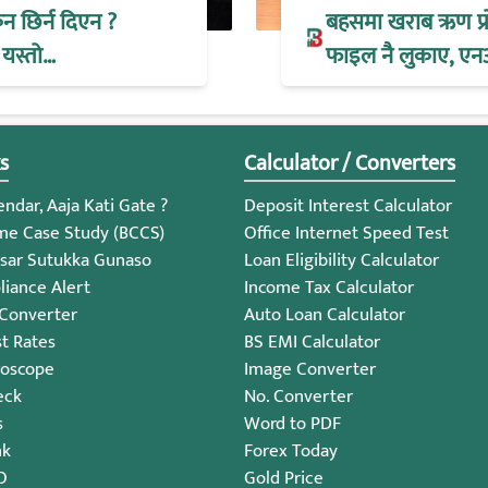
िन छिर्न दिएन ?
बहसमा खराब ऋण प्रोभ
 यस्तो…
फाइल नै लुकाए, एन
s
Calculator / Converters
ndar, Aaja Kati Gate ?
Deposit Interest Calculator
me Case Study (BCCS)
Office Internet Speed Test
sar Sutukka Gunaso
Loan Eligibility Calculator
iance Alert
Income Tax Calculator
 Converter
Auto Loan Calculator
st Rates
BS EMI Calculator
roscope
Image Converter
eck
No. Converter
s
Word to PDF
nk
Forex Today
O
Gold Price