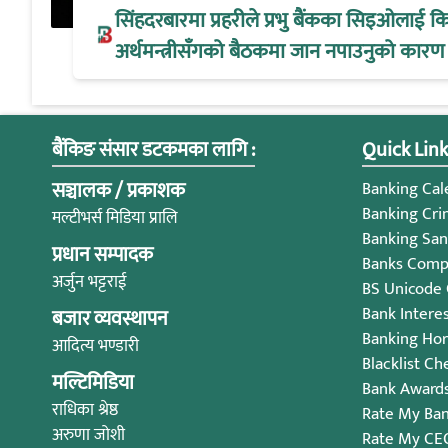
सिंहदरबारमा प्रहरीले प्रभु बैंकका सिइओलाई क
अर्थमन्त्रीसँगको बैठकमा जान नपाउनुको कारण
बैंकिङ संसार डटकमका लागि :
Quick Link
सञ्चालक / प्रकाशक
Banking Cale
Banking Cri
मल्टीभर्स मिडिया प्रालि
Banking San
प्रधान सम्पादक
Banks Compl
अर्जुन भट्टराई
BS Unicode
Bank Intere
बजार व्यवस्थापन
Banking Ho
आदित्य भण्डारी
Blacklist Ch
मल्टिमिडिया
Bank Award
राधिका श्रेष्ठ
Rate My Ba
अरुणा जोशी
Rate My CE