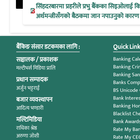
सिंहदरबारमा प्रहरीले प्रभु बैंकका सिइओलाई क
अर्थमन्त्रीसँगको बैठकमा जान नपाउनुको कारण
बैंकिङ संसार डटकमका लागि :
Quick Link
सञ्चालक / प्रकाशक
Banking Cale
Banking Cri
मल्टीभर्स मिडिया प्रालि
Banking San
प्रधान सम्पादक
Banks Compl
अर्जुन भट्टराई
BS Unicode
Bank Intere
बजार व्यवस्थापन
Banking Ho
आदित्य भण्डारी
Blacklist Ch
मल्टिमिडिया
Bank Award
राधिका श्रेष्ठ
Rate My Ba
अरुणा जोशी
Rate My CE