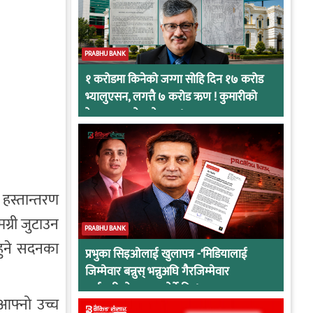
PRABHU BANK
१ करोडमा किनेको जग्गा सोहि दिन १७ करोड
भ्यालुएसन, लगत्तै ७ करोड ऋण ! कुमारीको
केसमा प्रभुको कनेक्सन !
हस्तान्तरण
ग्री जुटाउन
PRABHU BANK
हुने सदनका
प्रभुका सिइओलाई खुलापत्र -‘मिडियालाई
जिम्मेवार बन्नुस् भन्नुअघि गैरजिम्मेवार
कर्मचारीको व्यवहार हेर्ने कि !
 आफ्नो उच्च