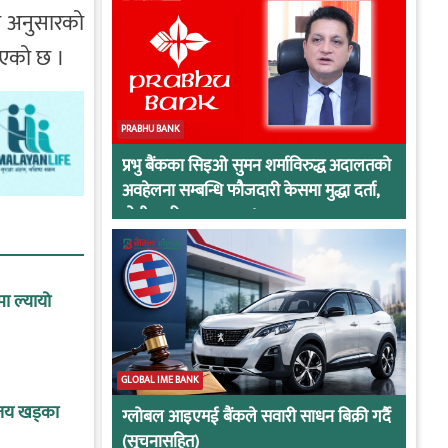
रा अनुसारको
नाएको छ ।
PRABHU BANK
प्रभु बैंकका सिइओ सुमन शर्माविरुद्ध अदालतको
अवहेलना सम्बन्धि फौजदारी केसमा मुद्धा दर्ता,
दोषी ठहरिए जान्छ पद !
मा ल्यायो
GLOBAL IME BANK
बिजय खड्का
ग्लोबल आइएमई बैंकले सवारी साधन बिक्री गर्दै
(सूचनासहित)