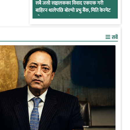
सबै जसो सञ्चालकका विवाद एकएक गरी
बाहिरन थालेपछि बोल्यो प्रभु बैंक, मिति केरमेट
गरेर हतारमा खण्डन !
सबै