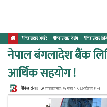
S
k
i
p
t
o
बैंकिङ संसार अपडेट
बैंकिङ संसार विशेष
बैंकिङ संसार प्र
c
o
नेपाल बंगलादेश बैंक लिम
n
t
e
आर्थिक सहयोग !
n
t
बैंकिङ संसार
प्रकाशित मिति :
१५ मंसिर २०७६, आईतवार ११:०३