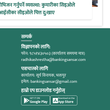
िजन गर्नुपर्ने व्यवस्था: कुमारीका सिइओले
आईसीका सीइओले चित्त दु:खाए
सम्पर्क
विज्ञापनको लागि:
फोन: ९८५१४३०५०३ (कार्यालय समयमा मात्र)
radhikashrestha@bankingsansar.com
पत्राचारको लागि
कार्यालय: सूर्य विनायक, भक्तपुर
इमेल:
bankingsansar@gmail.com
हाम्रो एप डाउनलोड गर्नुहोस्
GET IT ON
Download on the
Google Play
App Store