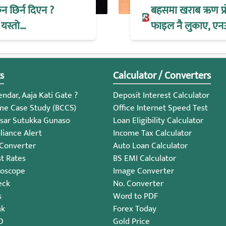
िन छिर्न दिएन ?
बहसमा खराब ऋण प्रोभ
 यस्तो…
फाइल नै लुकाए, एन
s
Calculator / Converters
ndar, Aaja Kati Gate ?
Deposit Interest Calculator
me Case Study (BCCS)
Office Internet Speed Test
sar Sutukka Gunaso
Loan Eligibility Calculator
iance Alert
Income Tax Calculator
 Converter
Auto Loan Calculator
st Rates
BS EMI Calculator
roscope
Image Converter
eck
No. Converter
s
Word to PDF
nk
Forex Today
O
Gold Price