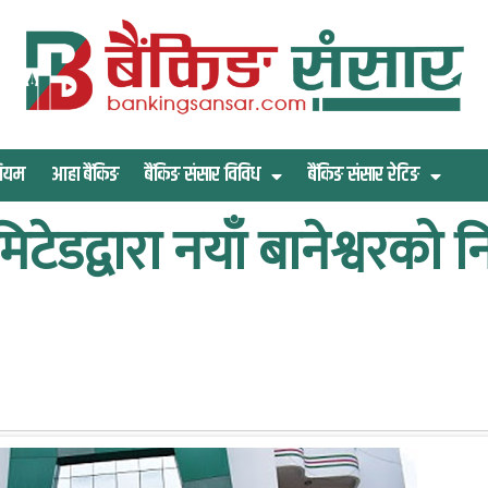
िमियम
आहा बैंकिङ
बैंकिङ संसार विविध
बैंकिङ संसार रेटिङ
िटेडद्वारा नयाँ बानेश्वरक