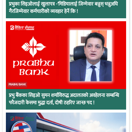
प्रभुका सिइओलाई खुलापत्र -‘मिडियालाई जिम्मेवार बन्नुस् भन्नुअघि
गैरजिम्मेवार कर्मचारीको व्यवहार हेर्ने कि !
PRABHU BANK
प्रभु बैंकका सिइओ सुमन शर्माविरुद्ध अदालतको अवहेलना सम्बन्धि
फौजदारी केसमा मुद्धा दर्ता, दोषी ठहरिए जान्छ पद !