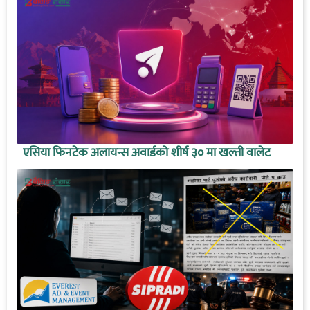
एसिया फिनटेक अलायन्स अवार्डको शीर्ष ३० मा खल्ती वालेट