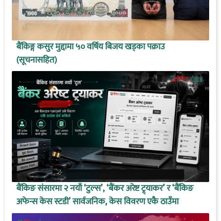
बैंकिङ्ग कसुर मुद्दामा ५० वर्षिय बिजय खड्का पक्राउ
(सूचनासहित)
बैंकिङ संसारमा २ नयाँ ‘टुल्स’, ‘बैंकर अरेष्ट ट्र्याकर’ र ‘बैंकिङ
अफेन्स केस स्टडी’ सार्वजनिक, केस विवरण एकै ठाउँमा