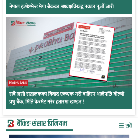
नेपाल इन्भेष्टमेन्ट मेगा बैंकका अध्यक्षविरुद्ध पक्राउ पूर्जी जारी
PRABHU BANK
सबै जसो सञ्चालकका विवाद एकएक गरी बाहिरन थालेपछि बोल्यो
प्रभु बैंक, मिति केरमेट गरेर हतारमा खण्डन !
बैंकिङ संसार प्रिमियम
सबै