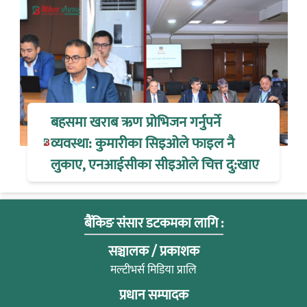
बहसमा खराब ऋण प्रोभिजन गर्नुपर्ने
व्यवस्था: कुमारीका सिइओले फाइल नै
लुकाए, एनआईसीका सीइओले चित्त दु:खाए
बैंकिङ संसार डटकमका लागि :
सञ्चालक / प्रकाशक
मल्टीभर्स मिडिया प्रालि
प्रधान सम्पादक