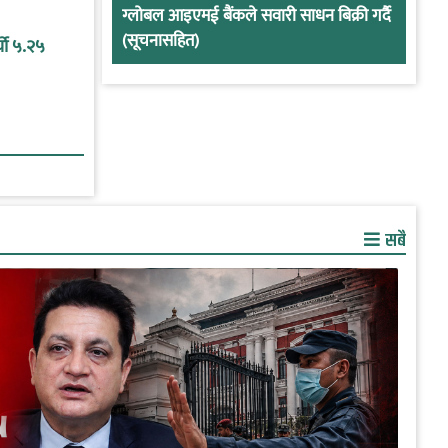
ग्लोबल आइएमई बैंकले सवारी साधन बिक्री गर्दै
(सूचनासहित)
यो ५.२५
सबै