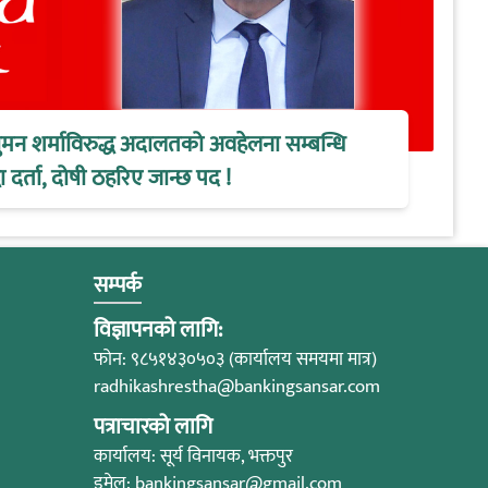
ुमन शर्माविरुद्ध अदालतको अवहेलना सम्बन्धि
 दर्ता, दोषी ठहरिए जान्छ पद !
सम्पर्क
विज्ञापनको लागि:
फोन: ९८५१४३०५०३ (कार्यालय समयमा मात्र)
radhikashrestha@bankingsansar.com
पत्राचारको लागि
कार्यालय: सूर्य विनायक, भक्तपुर
इमेल:
bankingsansar@gmail.com