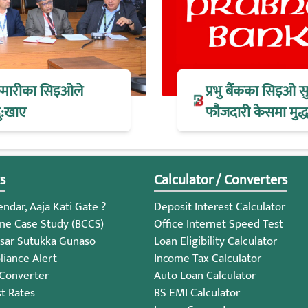
 कुमारीका सिइओले
प्रभु बैंकका सिइओ स
ु:खाए
फौजदारी केसमा मुद्धा
s
Calculator / Converters
ndar, Aaja Kati Gate ?
Deposit Interest Calculator
me Case Study (BCCS)
Office Internet Speed Test
sar Sutukka Gunaso
Loan Eligibility Calculator
iance Alert
Income Tax Calculator
 Converter
Auto Loan Calculator
st Rates
BS EMI Calculator