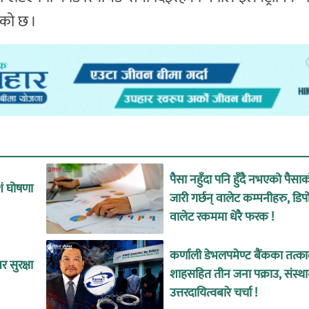
ेको छ ।
पैसा नहुँदा पनि हुँदै नभएको पैसा
शं घोषणा
जारी गर्छन् वालेट कम्पनीहरु, डिप
वालेट रकममा धेरै फरक !
कर्णाली डेभलपमेण्ट बैंकका तत्
 सुरक्षा
शाहसहित तीन जना पक्राउ, संस्थ
उत्तरदायित्वबारे चर्चा !