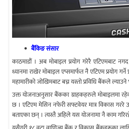
बैंकिङ संसार
काठमाडौं । अब मोबाइल प्रयोग गरेरै एटिएमबाट नगद
ध्यानमा राखेर मोबाइल एप्समार्फत नै एटिएम प्रयोग गर्न
महामारीको जोखिमबाट बच्न यस्तो प्रविधि बैंकले ल्याउने
उक्त योजनाअनुसार बैंकका ग्राहकहरुले मोबाइलमा रह
छ । एटिएम मेसिन नफेरी सफ्टवेयर मात्र विकास गररे उक्
बताएका छन् । त्यस्तै अहिले यस योजनामा नै काम गरिर
यसैगरी १८ वटा वाणिज्य बैंक र विकास बैंकहरूका लागि ए