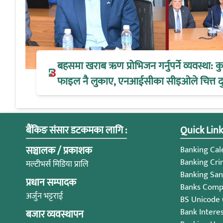
बहसमा खराब ऋण प्रोभिजन गर्नुपर्ने व्यवस्था:
फाइल नै लुकाए, एनआईसीका सीइओले चित्त द
बैंकिङ संसार डटकमका लागि :
Quick Link
सञ्चालक / प्रकाशक
Banking Cale
Banking Cri
मल्टीभर्स मिडिया प्रालि
Banking San
प्रधान सम्पादक
Banks Compl
अर्जुन भट्टराई
BS Unicode
Bank Intere
बजार व्यवस्थापन