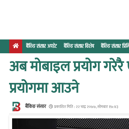
S
k
i
p
t
o
बैंकिङ संसार अपडेट
बैंकिङ संसार विशेष
बैंकिङ संसार प्र
c
o
अब मोबाइल प्रयोग गरेरै
n
t
e
प्रयोगमा आउने
n
t
बैंकिङ संसार
प्रकाशित मिति :
२२ भाद्र २०७७, सोमबार १७:४३