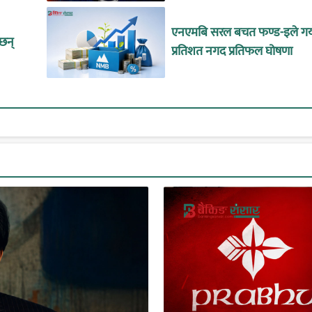
एनएमबि सरल बचत फण्ड-इले गर्
ँछन्
प्रतिशत नगद प्रतिफल घोषणा