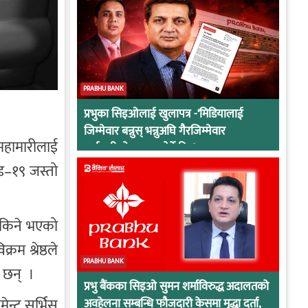
PRABHU BANK
प्रभुका सिइओलाई खुलापत्र -‘मिडियालाई
जिम्मेवार बन्नुस् भन्नुअघि गैरजिम्मेवार
महामारीलाई
कर्मचारीको व्यवहार हेर्ने कि !
िड–१९ जस्तो
सकिने भएको
म श्रेष्ठले
PRABHU BANK
ा छन् ।
प्रभु बैंकका सिइओ सुमन शर्माविरुद्ध अदालतको
ेन्ट सर्भिस
अवहेलना सम्बन्धि फौजदारी केसमा मुद्धा दर्ता,