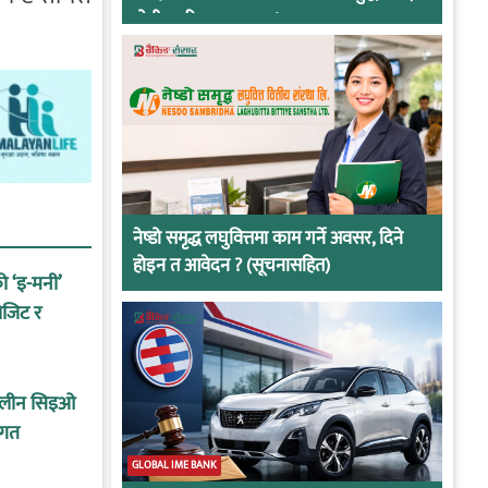
दोषी ठहरिए जान्छ पद !
नेष्डो समृद्ध लघुवित्तमा काम गर्ने अवसर, दिने
होइन त आवेदन ? (सूचनासहित)
को ‘इ-मनी’
ोजिट र
कालीन सिइओ
ागत
GLOBAL IME BANK