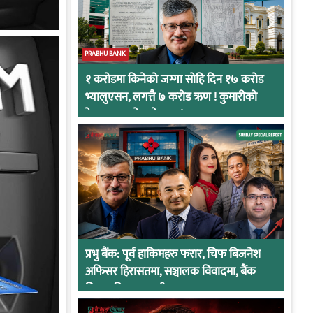
PRABHU BANK
१ करोडमा किनेको जग्गा सोहि दिन १७ करोड
भ्यालुएसन, लगत्तै ७ करोड ऋण ! कुमारीको
केसमा प्रभुको कनेक्सन !
प्रभु बैंक: पूर्व हाकिमहरु फरार, चिफ बिजनेश
अफिसर हिरासतमा, सञ्चालक विवादमा, बैंक
नियामकीय कारवाहीमा !