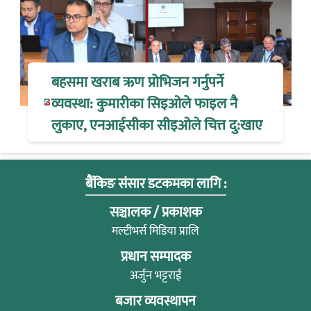
बहसमा खराब ऋण प्रोभिजन गर्नुपर्ने
व्यवस्था: कुमारीका सिइओले फाइल नै
लुकाए, एनआईसीका सीइओले चित्त दु:खाए
बैंकिङ संसार डटकमका लागि :
सञ्चालक / प्रकाशक
मल्टीभर्स मिडिया प्रालि
प्रधान सम्पादक
अर्जुन भट्टराई
बजार व्यवस्थापन