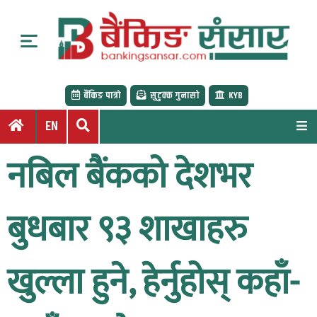
S
k
i
p
t
बैंकिङ पात्रो
सुटुक्क गुनासो
KYB
o
c
EN
o
n
नबिल बैंकको देशभर
t
e
n
बुधबार ९३ शाखाहरु
t
खुल्ला हुने, हेर्नुहोस् कहाँ-