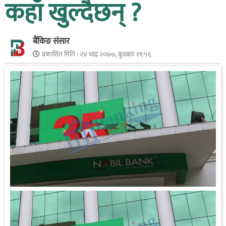
कहाँ खुल्दैछन् ?
बैंकिङ संसार
प्रकाशित मिति :
२४ भाद्र २०७७, बुधबार ११:५६