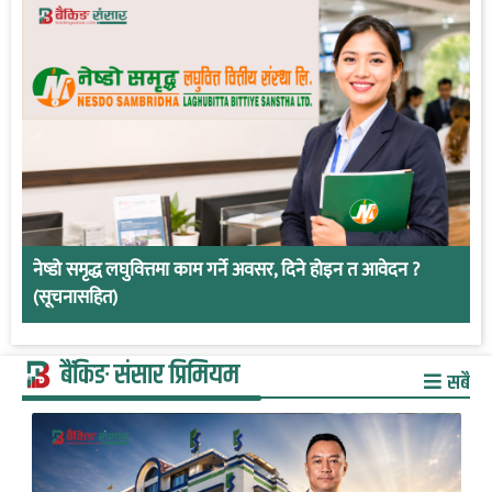
नेष्डो समृद्ध लघुवित्तमा काम गर्ने अवसर, दिने होइन त आवेदन ?
(सूचनासहित)
बैंकिङ संसार प्रिमियम
सबै