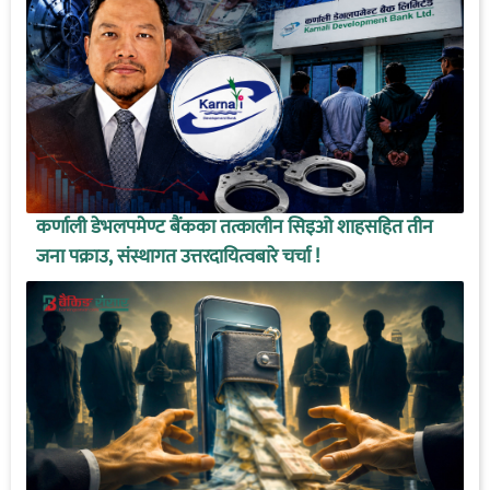
कर्णाली डेभलपमेण्ट बैंकका तत्कालीन सिइओ शाहसहित तीन
जना पक्राउ, संस्थागत उत्तरदायित्वबारे चर्चा !