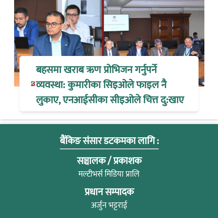
बहसमा खराब ऋण प्रोभिजन गर्नुपर्ने
व्यवस्था: कुमारीका सिइओले फाइल नै
लुकाए, एनआईसीका सीइओले चित्त दु:खाए
बैंकिङ संसार डटकमका लागि :
सञ्चालक / प्रकाशक
मल्टीभर्स मिडिया प्रालि
प्रधान सम्पादक
अर्जुन भट्टराई