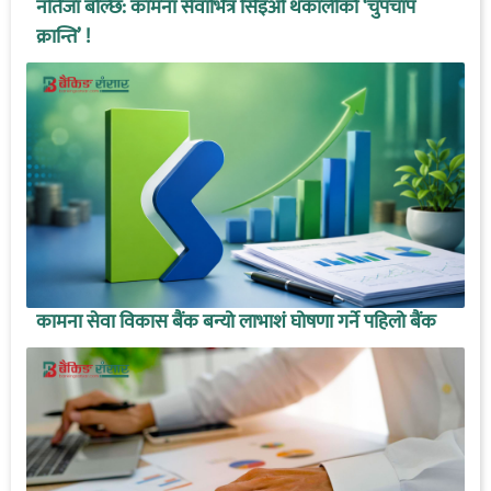
नतिजा बोल्छ: कामना सेवाभित्र सिइओ थकालीको ‘चुपचाप
क्रान्ति’ !
कामना सेवा विकास बैंक बन्यो लाभाशं घोषणा गर्ने पहिलो बैंक