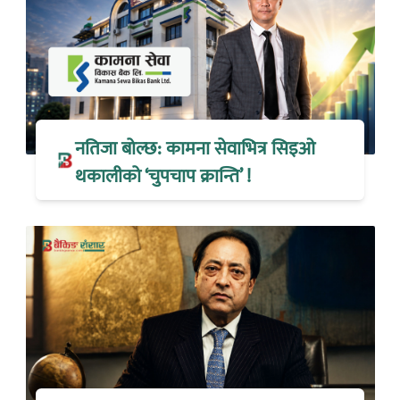
नतिजा बोल्छ: कामना सेवाभित्र सिइओ
थकालीको ‘चुपचाप क्रान्ति’ !