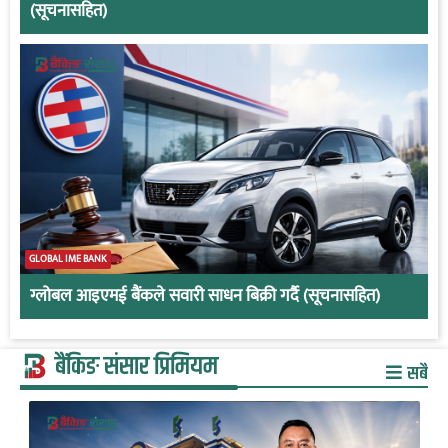
(सूचनासहित)
GLOBAL IME BANK
ग्लोबल आइएमई बैंकले सवारी साधन बिक्री गर्दै (सूचनासहित)
बैंकिङ संसार प्रिमियम
सबै