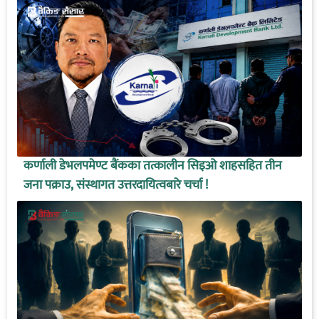
कर्णाली डेभलपमेण्ट बैंकका तत्कालीन सिइओ शाहसहित तीन
जना पक्राउ, संस्थागत उत्तरदायित्वबारे चर्चा !