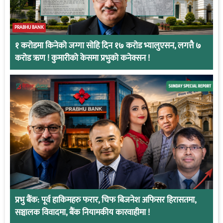
PRABHU BANK
१ करोडमा किनेको जग्गा सोहि दिन १७ करोड भ्यालुएसन, लगत्तै ७
करोड ऋण ! कुमारीको केसमा प्रभुको कनेक्सन !
प्रभु बैंक: पूर्व हाकिमहरु फरार, चिफ बिजनेश अफिसर हिरासतमा,
सञ्चालक विवादमा, बैंक नियामकीय कारवाहीमा !