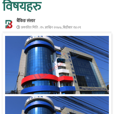
विषयहरु
बैंकिङ संसार
प्रकाशित मिति :
१५ आश्विन २०७७, बिहीबार १४:०९