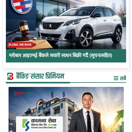
GLOBAL IME BANK
ग्लोबल आइएमई बैंकले सवारी साधन बिक्री गर्दै (सूचनासहित)
बैंकिङ संसार प्रिमियम
सबै