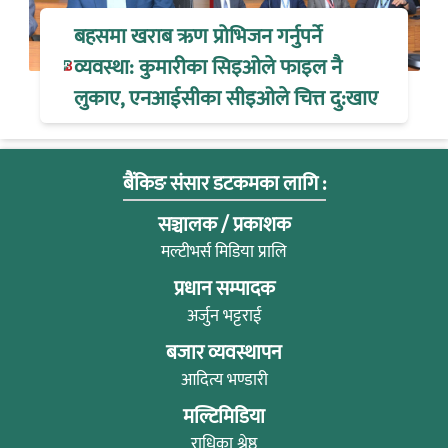
बहसमा खराब ऋण प्रोभिजन गर्नुपर्ने
व्यवस्था: कुमारीका सिइओले फाइल नै
लुकाए, एनआईसीका सीइओले चित्त दु:खाए
बैंकिङ संसार डटकमका लागि :
सञ्चालक / प्रकाशक
मल्टीभर्स मिडिया प्रालि
प्रधान सम्पादक
अर्जुन भट्टराई
बजार व्यवस्थापन
आदित्य भण्डारी
मल्टिमिडिया
राधिका श्रेष्ठ