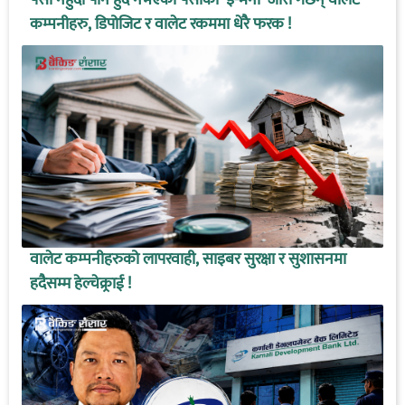
पैसा नहुँदा पनि हुँदै नभएको पैसाको ‘इ-मनी’ जारी गर्छन् वालेट
कम्पनीहरु, डिपोजिट र वालेट रकममा धेरै फरक !
वालेट कम्पनीहरुको लापरवाही, साइबर सुरक्षा र सुशासनमा
हदैसम्म हेल्चेक्र्राई !