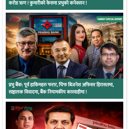
करोड ऋण ! कुमारीको केसमा प्रभुको कनेक्सन !
प्रभु बैंक: पूर्व हाकिमहरु फरार, चिफ बिजनेश अफिसर हिरासतमा,
सञ्चालक विवादमा, बैंक नियामकीय कारवाहीमा !