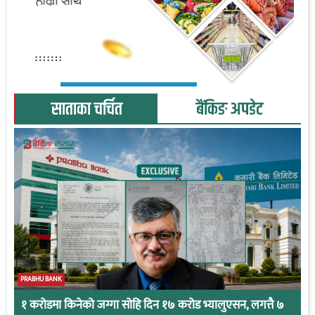
साताका चर्चित
बैंकिङ अपडेट
PRABHU BANK
१ करोडमा किनेको जग्गा सोहि दिन १७ करोड भ्यालुएसन, लगत्तै ७