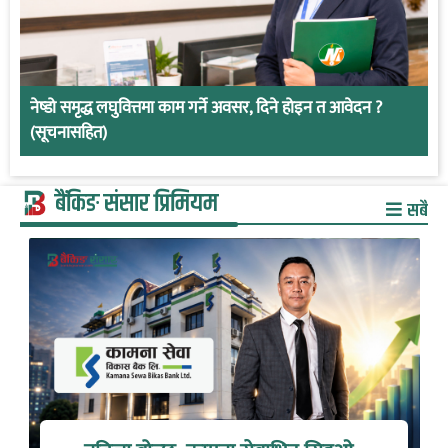
नेष्डो समृद्ध लघुवित्तमा काम गर्ने अवसर, दिने होइन त आवेदन ?
(सूचनासहित)
बैंकिङ संसार प्रिमियम
सबै