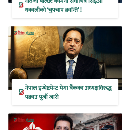
नतिजा बोल्छ: कामना सेवाभित्र सिइओ
थकालीको ‘चुपचाप क्रान्ति’ !
नेपाल इन्भेष्टमेन्ट मेगा बैंकका अध्यक्षविरुद्ध
पक्राउ पूर्जी जारी