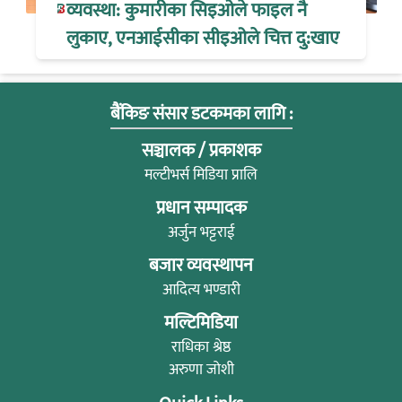
व्यवस्था: कुमारीका सिइओले फाइल नै
लुकाए, एनआईसीका सीइओले चित्त दु:खाए
बैंकिङ संसार डटकमका लागि :
सञ्चालक / प्रकाशक
मल्टीभर्स मिडिया प्रालि
प्रधान सम्पादक
अर्जुन भट्टराई
बजार व्यवस्थापन
आदित्य भण्डारी
मल्टिमिडिया
राधिका श्रेष्ठ
अरुणा जोशी