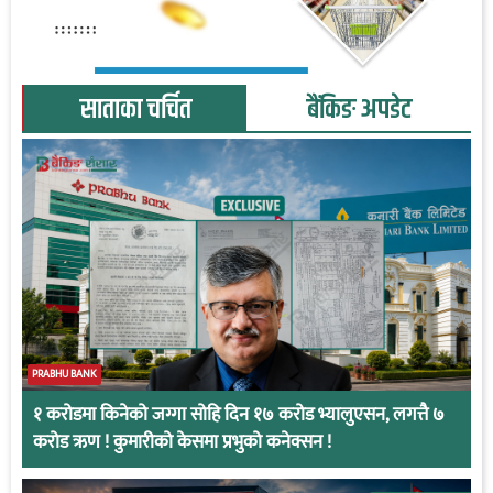
साताका चर्चित
बैंकिङ अपडेट
PRABHU BANK
१ करोडमा किनेको जग्गा सोहि दिन १७ करोड भ्यालुएसन, लगत्तै ७
करोड ऋण ! कुमारीको केसमा प्रभुको कनेक्सन !