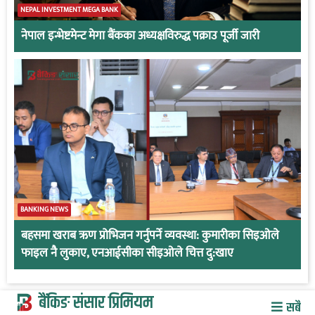
NEPAL INVESTMENT MEGA BANK
नेपाल इन्भेष्टमेन्ट मेगा बैंकका अध्यक्षविरुद्ध पक्राउ पूर्जी जारी
BANKING NEWS
बहसमा खराब ऋण प्रोभिजन गर्नुपर्ने व्यवस्था: कुमारीका सिइओले
फाइल नै लुकाए, एनआईसीका सीइओले चित्त दु:खाए
बैंकिङ संसार प्रिमियम
सबै