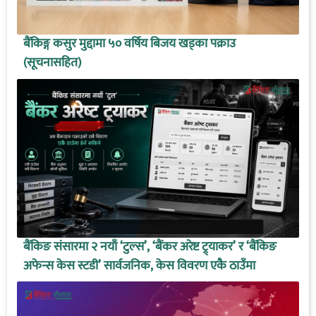
बैंकिङ्ग कसुर मुद्दामा ५० वर्षिय बिजय खड्का पक्राउ
(सूचनासहित)
बैंकिङ संसारमा २ नयाँ ‘टुल्स’, ‘बैंकर अरेष्ट ट्र्याकर’ र ‘बैंकिङ
अफेन्स केस स्टडी’ सार्वजनिक, केस विवरण एकै ठाउँमा