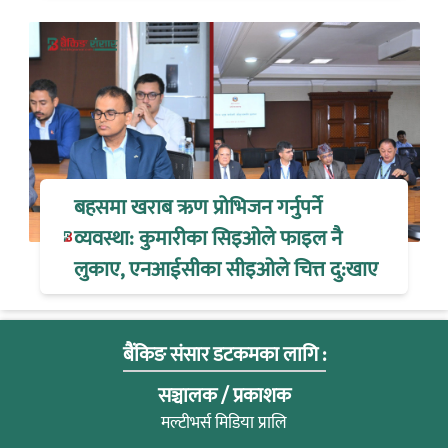
बहसमा खराब ऋण प्रोभिजन गर्नुपर्ने
व्यवस्था: कुमारीका सिइओले फाइल नै
लुकाए, एनआईसीका सीइओले चित्त दु:खाए
बैंकिङ संसार डटकमका लागि :
सञ्चालक / प्रकाशक
मल्टीभर्स मिडिया प्रालि