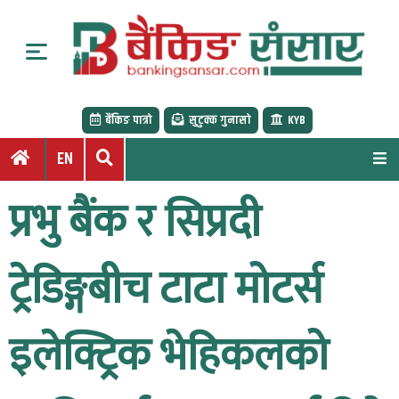
S
k
i
p
t
बैंकिङ पात्रो
सुटुक्क गुनासो
KYB
o
c
EN
o
n
प्रभु बैंक र सिप्रदी
t
e
n
ट्रेडिङ्गबीच टाटा मोटर्स
t
इलेक्ट्रिक भेहिकलको