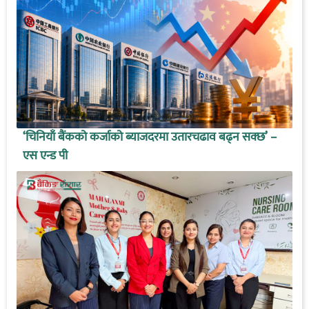
‘चिनियाँ बैंकको कर्जाको ब्याजदरमा उतारचढाव बढ्न सक्छ’ –
एस एन्ड पी