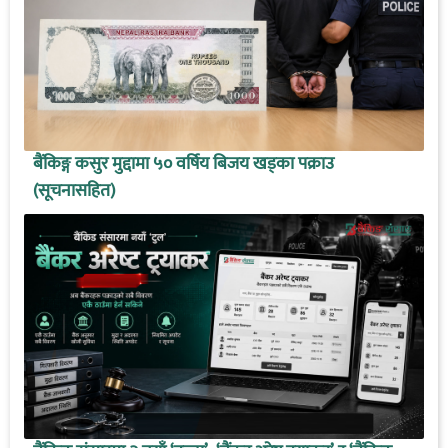
बैंकिङ्ग कसुर मुद्दामा ५० वर्षिय बिजय खड्का पक्राउ
(सूचनासहित)