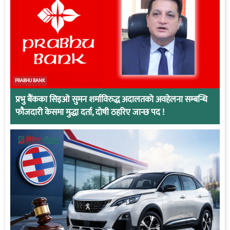
PRABHU BANK
प्रभु बैंकका सिइओ सुमन शर्माविरुद्ध अदालतको अवहेलना सम्बन्धि
फौजदारी केसमा मुद्धा दर्ता, दोषी ठहरिए जान्छ पद !