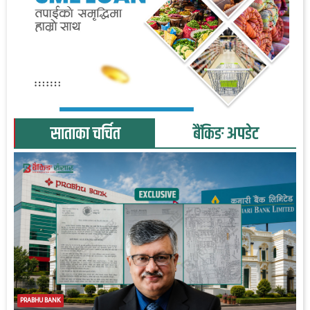
साताका चर्चित
बैंकिङ अपडेट
PRABHU BANK