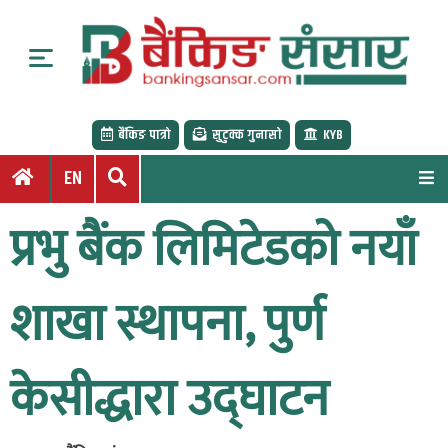
S
k
i
p
t
बैंकिङ पात्रो
सुटुक्क गुनासो
KYB
o
c
EN
o
n
प्रभु बैंक लिमिटेडको नयाँ
t
e
n
शाखा स्थापना, पुर्ण
t
केसीद्धारा उद्घाटन