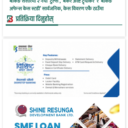
बैंकिङ संसारमा २ नयाँ ‘टुल्स’, ‘बैंकर अरेष्ट ट्र्याकर’ र ‘बैंकिङ
अफेन्स केस स्टडी’ सार्वजनिक, केस विवरण एकै ठाउँमा
प्रतिक्रिया दिनुहोस्