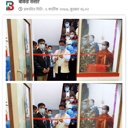
बैंकिङ संसार
प्रकाशित मिति :
५ कार्तिक २०७७, बुधबार १६:०२