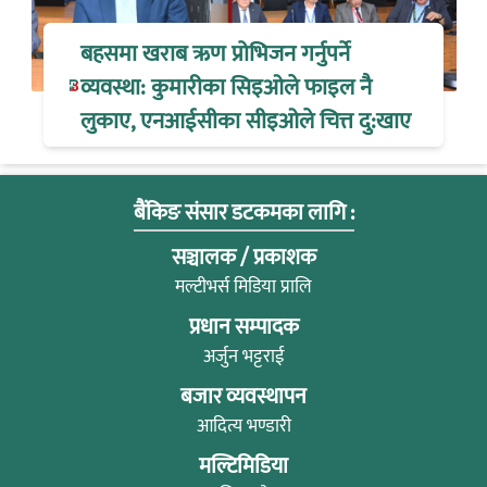
बहसमा खराब ऋण प्रोभिजन गर्नुपर्ने
व्यवस्था: कुमारीका सिइओले फाइल नै
लुकाए, एनआईसीका सीइओले चित्त दु:खाए
बैंकिङ संसार डटकमका लागि :
सञ्चालक / प्रकाशक
मल्टीभर्स मिडिया प्रालि
प्रधान सम्पादक
अर्जुन भट्टराई
बजार व्यवस्थापन
आदित्य भण्डारी
मल्टिमिडिया