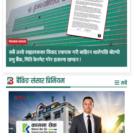
PRABHU BANK
सबै जसो सञ्चालकका विवाद एकएक गरी बाहिरन थालेपछि बोल्यो
प्रभु बैंक, मिति केरमेट गरेर हतारमा खण्डन !
बैंकिङ संसार प्रिमियम
सबै