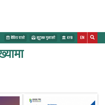
EN
बैंकिङ पात्रो
सुटुक्क गुनासो
KYB
ख्यामा