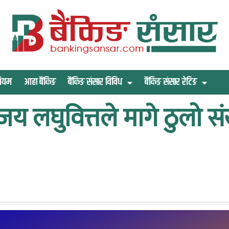
िमियम
आहा बैंकिङ
बैंकिङ संसार विविध
बैंकिङ संसार रेटिङ
जय लघुवित्तले मागे ठुलो सं