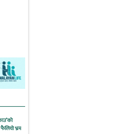
्राउ’को
 फैलियो भ्रम