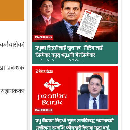
PRABHU BANK
 कर्मचारीको
प्रभुका सिइओलाई खुलापत्र -‘मिडियालाई
जिम्मेवार बन्नुस् भन्नुअघि गैरजिम्मेवार
कर्मचारीको व्यवहार हेर्ने कि !
खा प्रबन्धक
्ठ सहायकका
PRABHU BANK
।
प्रभु बैंकका सिइओ सुमन शर्माविरुद्ध अदालतको
अवहेलना सम्बन्धि फौजदारी केसमा मुद्धा दर्ता,