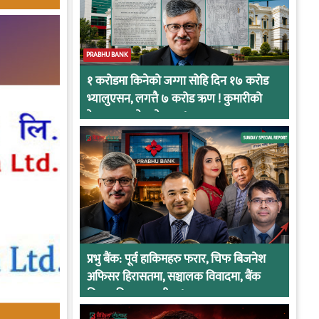
PRABHU BANK
१ करोडमा किनेको जग्गा सोहि दिन १७ करोड
भ्यालुएसन, लगत्तै ७ करोड ऋण ! कुमारीको
केसमा प्रभुको कनेक्सन !
प्रभु बैंक: पूर्व हाकिमहरु फरार, चिफ बिजनेश
अफिसर हिरासतमा, सञ्चालक विवादमा, बैंक
नियामकीय कारवाहीमा !