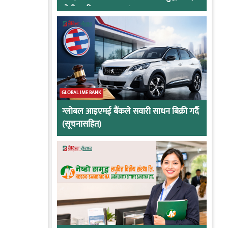
दोषी ठहरिए जान्छ पद !
GLOBAL IME BANK
ग्लोबल आइएमई बैंकले सवारी साधन बिक्री गर्दै
(सूचनासहित)