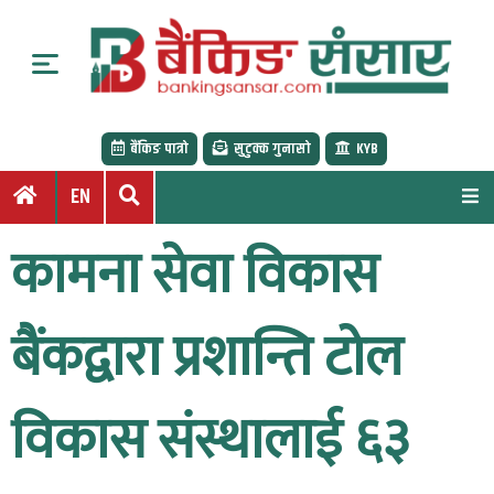
S
k
i
p
t
बैंकिङ पात्रो
सुटुक्क गुनासो
KYB
o
c
EN
o
n
कामना सेवा विकास
t
e
n
बैंकद्वारा प्रशान्ति टोल
t
विकास संस्थालाई ६३