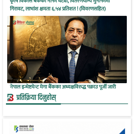
कृषि विकास बैंकको नाफा घट्यो, वितरणयोग्य मुनाफामा
गिरावट, लाभांश क्षमता ६.५४ प्रतिशत ! (विवरणसहित)
नेपाल इन्भेष्टमेन्ट मेगा बैंकका अध्यक्षविरुद्ध पक्राउ पूर्जी जारी
प्रतिक्रिया दिनुहोस्