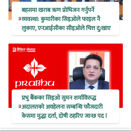
बहसमा खराब ऋण प्रोभिजन गर्नुपर्ने
व्यवस्था: कुमारीका सिइओले फाइल नै
लुकाए, एनआईसीका सीइओले चित्त दु:खाए
प्रभु बैंकका सिइओ सुमन शर्माविरुद्ध
अदालतको अवहेलना सम्बन्धि फौजदारी
केसमा मुद्धा दर्ता, दोषी ठहरिए जान्छ पद !