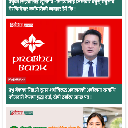
प्रभुका सिइओलाई खुलापत्र -‘मिडियालाई जिम्मेवार बन्नुस् भन्नुअघि
गैरजिम्मेवार कर्मचारीको व्यवहार हेर्ने कि !
PRABHU BANK
प्रभु बैंकका सिइओ सुमन शर्माविरुद्ध अदालतको अवहेलना सम्बन्धि
फौजदारी केसमा मुद्धा दर्ता, दोषी ठहरिए जान्छ पद !