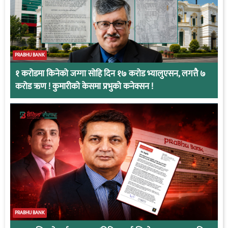
PRABHU BANK
१ करोडमा किनेको जग्गा सोहि दिन १७ करोड भ्यालुएसन, लगत्तै ७
करोड ऋण ! कुमारीको केसमा प्रभुको कनेक्सन !
PRABHU BANK