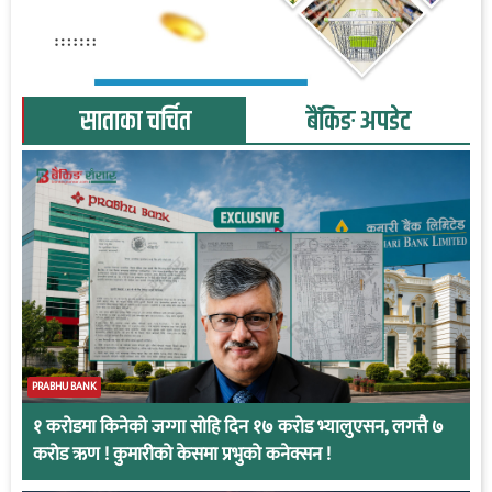
साताका चर्चित
बैंकिङ अपडेट
PRABHU BANK
१ करोडमा किनेको जग्गा सोहि दिन १७ करोड भ्यालुएसन, लगत्तै ७
करोड ऋण ! कुमारीको केसमा प्रभुको कनेक्सन !