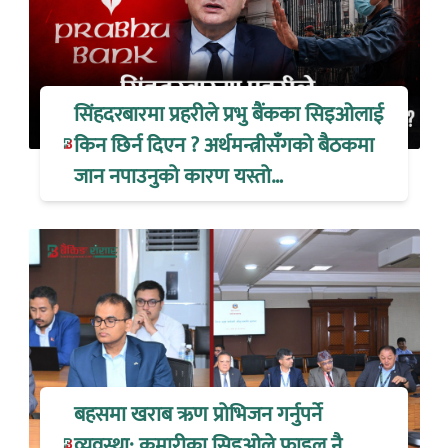
सिंहदरबारमा प्रहरीले प्रभु बैंकका सिइओलाई
किन छिर्न दिएन ? अर्थमन्त्रीसँगको बैठकमा
जान नपाउनुको कारण यस्तो…
बहसमा खराब ऋण प्रोभिजन गर्नुपर्ने
व्यवस्था: कुमारीका सिइओले फाइल नै