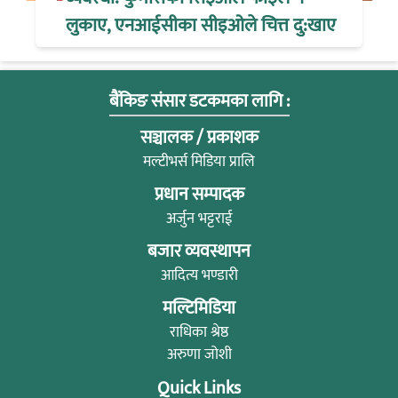
लुकाए, एनआईसीका सीइओले चित्त दु:खाए
बैंकिङ संसार डटकमका लागि :
सञ्चालक / प्रकाशक
मल्टीभर्स मिडिया प्रालि
प्रधान सम्पादक
अर्जुन भट्टराई
बजार व्यवस्थापन
आदित्य भण्डारी
मल्टिमिडिया
राधिका श्रेष्ठ
अरुणा जोशी
Quick Links