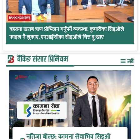
BANKING NEWS
बहसमा खराब ऋण प्रोभिजन गर्नुपर्ने व्यवस्था: कुमारीका सिइओले
फाइल नै लुकाए, एनआईसीका सीइओले चित्त दु:खाए
बैंकिङ संसार प्रिमियम
सबै
नतिजा बोल्छ: कामना सेवाभित्र सिइओ