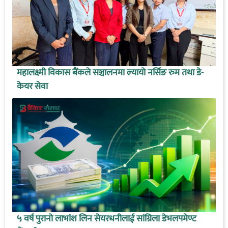
महालक्ष्मी विकास बैंकले सञ्चालनमा ल्यायो नर्सिङ रुम तथा डे-
केयर सेवा
५ वर्ष पुरानो लाभांश लिन सेयरधनीलाई सांग्रिला डेभलपमेण्ट