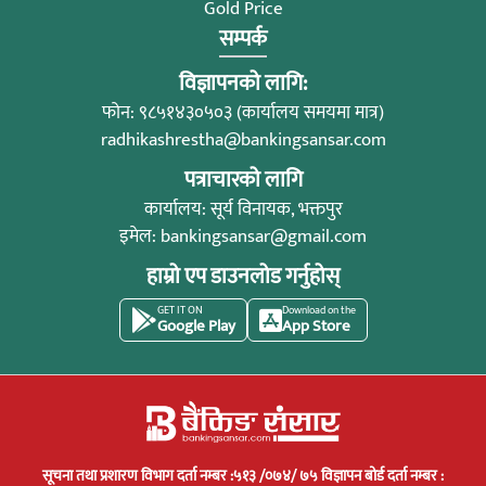
Gold Price
सम्पर्क
विज्ञापनको लागि:
फोन: ९८५१४३०५०३ (कार्यालय समयमा मात्र)
radhikashrestha@bankingsansar.com
पत्राचारको लागि
कार्यालय: सूर्य विनायक, भक्तपुर
इमेल:
bankingsansar@gmail.com
हाम्रो एप डाउनलोड गर्नुहोस्
GET IT ON
Download on the
Google Play
App Store
सूचना तथा प्रशारण विभाग दर्ता नम्बर :५१३ /०७४/ ७५ विज्ञापन बोर्ड दर्ता नम्बर :