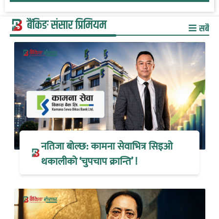
बैंकिङ संसार प्रिमियम
सबै
नतिजा बोल्छ: कामना सेवाभित्र सिइओ
थकालीको ‘चुपचाप क्रान्ति’ !