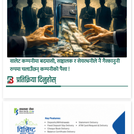
वालेट कम्पनीमा बदमासी, सञ्चालक र सेयरधनीले नै गैरकानुनी
रुपमा चलाउँछन् कम्पनीको पैसा !
प्रतिक्रिया दिनुहोस्