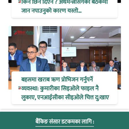
किन छिर्न दिएन ? अर्थमन्त्रीसँगको बैठकमा
जान नपाउनुको कारण यस्तो…
बहसमा खराब ऋण प्रोभिजन गर्नुपर्ने
व्यवस्था: कुमारीका सिइओले फाइल नै
लुकाए, एनआईसीका सीइओले चित्त दु:खाए
बैंकिङ संसार डटकमका लागि :