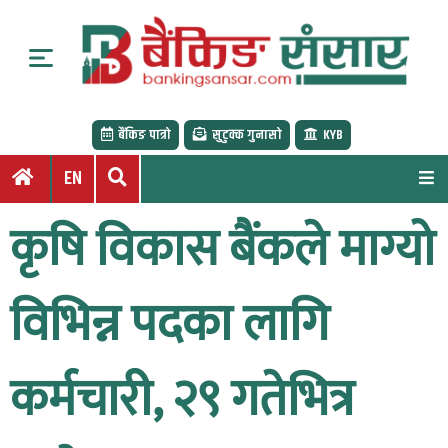
S
k
i
p
t
बैंकिङ पात्रो
सुटुक्क गुनासो
KYB
o
c
EN
o
n
कृषि विकास बैंकले माग्यो
t
e
n
विभिन्न पदका लागि
t
कर्मचारी, २९ गतेभित्र