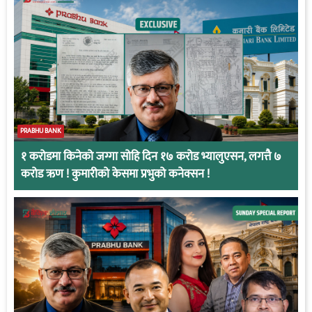
PRABHU BANK
१ करोडमा किनेको जग्गा सोहि दिन १७ करोड भ्यालुएसन, लगत्तै ७
करोड ऋण ! कुमारीको केसमा प्रभुको कनेक्सन !