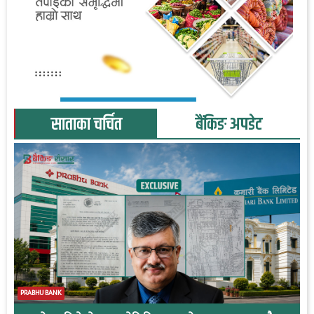
साताका चर्चित
बैंकिङ अपडेट
PRABHU BANK