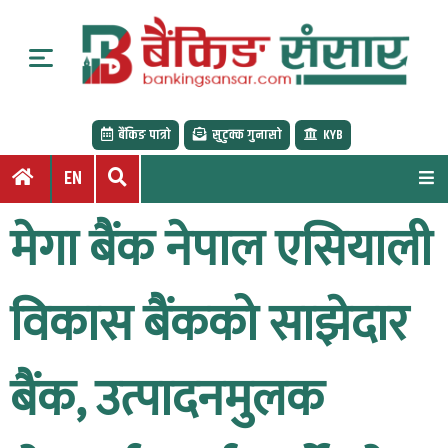
S
k
i
p
t
बैंकिङ पात्रो
सुटुक्क गुनासो
KYB
o
c
EN
o
n
मेगा बैंक नेपाल एसियाली
t
e
n
विकास बैंकको साझेदार
t
बैंक, उत्पादनमुलक