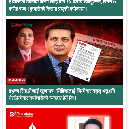
१ करोडमा किनेको जग्गा सोहि दिन १७ करोड भ्यालुएसन, लगत्तै ७
करोड ऋण ! कुमारीको केसमा प्रभुको कनेक्सन !
PRABHU BANK
प्रभुका सिइओलाई खुलापत्र -‘मिडियालाई जिम्मेवार बन्नुस् भन्नुअघि
गैरजिम्मेवार कर्मचारीको व्यवहार हेर्ने कि !