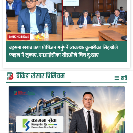
BANKING NEWS
बहसमा खराब ऋण प्रोभिजन गर्नुपर्ने व्यवस्था: कुमारीका सिइओले
फाइल नै लुकाए, एनआईसीका सीइओले चित्त दु:खाए
बैंकिङ संसार प्रिमियम
सबै