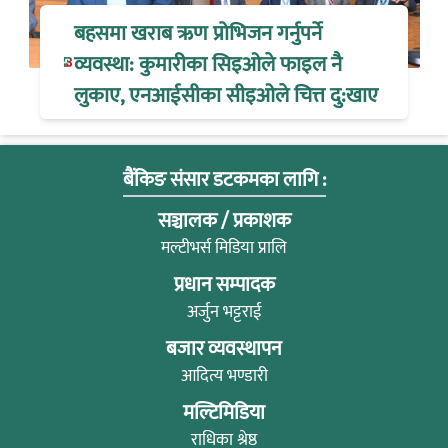
बहसमा खराब ऋण प्रोभिजन गर्नुपर्ने
व्यवस्था: कुमारीका सिइओले फाइल नै
लुकाए, एनआईसीका सीइओले चित्त दु:खाए
बैंकिङ संसार डटकमका लागि :
सञ्चालक / प्रकाशक
मल्टीभर्स मिडिया प्रालि
प्रधान सम्पादक
अर्जुन भट्टराई
बजार व्यवस्थापन
आदित्य भण्डारी
मल्टिमिडिया
राधिका श्रेष्ठ