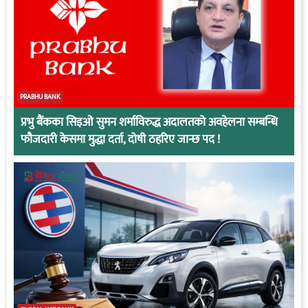
PRABHU BANK
प्रभु बैंकका सिइओ सुमन शर्माविरुद्ध अदालतको अवहेलना सम्बन्धि
फौजदारी केसमा मुद्धा दर्ता, दोषी ठहरिए जान्छ पद !