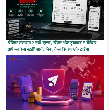
बैंकिङ संसारमा २ नयाँ ‘टुल्स’, ‘बैंकर अरेष्ट ट्र्याकर’ र ‘बैंकिङ
अफेन्स केस स्टडी’ सार्वजनिक, केस विवरण एकै ठाउँमा