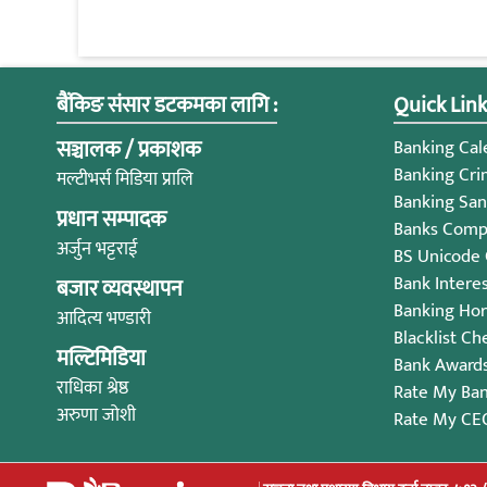
बैंकिङ संसार डटकमका लागि :
Quick Link
सञ्चालक / प्रकाशक
Banking Cale
Banking Cri
मल्टीभर्स मिडिया प्रालि
Banking San
प्रधान सम्पादक
Banks Compl
अर्जुन भट्टराई
BS Unicode
Bank Intere
बजार व्यवस्थापन
Banking Ho
आदित्य भण्डारी
Blacklist Ch
मल्टिमिडिया
Bank Award
राधिका श्रेष्ठ
Rate My Ba
अरुणा जोशी
Rate My CE