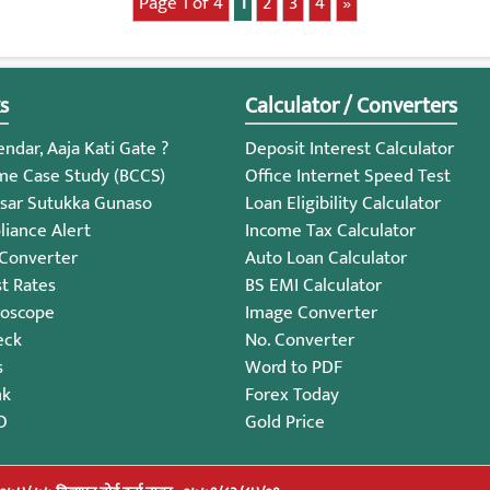
Page 1 of 4
1
2
3
4
»
s
Calculator / Converters
ndar, Aaja Kati Gate ?
Deposit Interest Calculator
me Case Study (BCCS)
Office Internet Speed Test
sar Sutukka Gunaso
Loan Eligibility Calculator
iance Alert
Income Tax Calculator
 Converter
Auto Loan Calculator
st Rates
BS EMI Calculator
roscope
Image Converter
eck
No. Converter
s
Word to PDF
nk
Forex Today
O
Gold Price