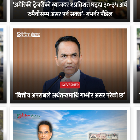
‘अमेरिकी ट्रेजरीको ब्याजदर १ प्रतिशत घट्दा ३०-३५ अर्ब
रुपैयाँसम्म असर पर्न सक्छ’- गभर्नर पौडेल
GOVERNER
‘वित्तीय अपराधले अर्थतन्त्रमाथि गम्भीर असर परेको छ’