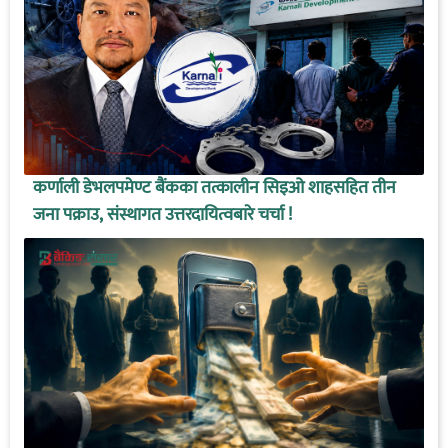
कर्णाली डेभलपमेण्ट बैंकका तत्कालीन सिइओ शाहसहित तीन
जना पक्राउ, संस्थागत उत्तरदायित्वबारे चर्चा !