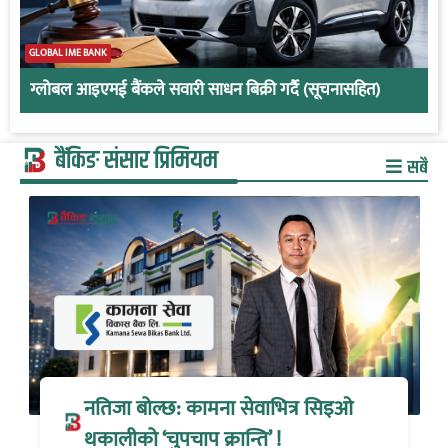
GLOBAL IME BANK
ग्लोबल आइएमई बैंकले सवारी साधन बिक्री गर्दै (सूचनासहित)
बैंकिङ संसार प्रिमियम
सबै
नतिजा बोल्छ: कामना सेवाभित्र सिइओ
थकालीको ‘चुपचाप क्रान्ति’ !