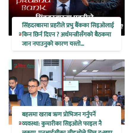
सिंहदरबारमा प्रहरीले प्रभु बैंकका सिइओलाई
किन छिर्न दिएन ? अर्थमन्त्रीसँगको बैठकमा
जान नपाउनुको कारण यस्तो…
बहसमा खराब ऋण प्रोभिजन गर्नुपर्ने
व्यवस्था: कुमारीका सिइओले फाइल नै
लुकाए, एनआईसीका सीइओले चित्त दु:खाए