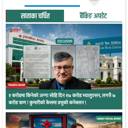
साताका चर्चित
बैंकिङ अपडेट
PRABHU BANK
१ करोडमा किनेको जग्गा सोहि दिन १७ करोड भ्यालुएसन, लगत्तै ७
करोड ऋण ! कुमारीको केसमा प्रभुको कनेक्सन !