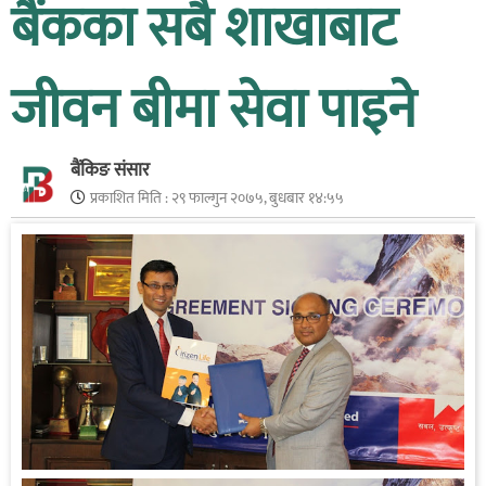
बैंकका सबै शाखाबाट
जीवन बीमा सेवा पाइने
बैंकिङ संसार
प्रकाशित मिति :
२९ फाल्गुन २०७५, बुधबार १४:५५