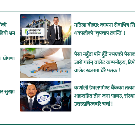
उ’को
नतिजा बोल्छ: कामना सेवाभित्र 
लियो भ्रम
थकालीको ‘चुपचाप क्रान्ति’ !
पैसा नहुँदा पनि हुँदै नभएको पैसा
शं घोषणा
जारी गर्छन् वालेट कम्पनीहरु, डिप
वालेट रकममा धेरै फरक !
कर्णाली डेभलपमेण्ट बैंकका तत्
 सुरक्षा
शाहसहित तीन जना पक्राउ, संस्थ
उत्तरदायित्वबारे चर्चा !