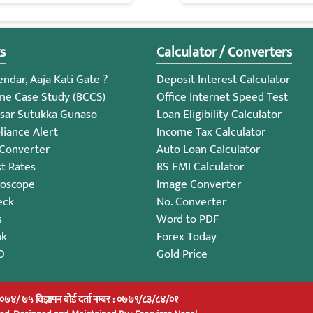
s
Calculator / Converters
ndar, Aaja Kati Gate ?
Deposit Interest Calculator
me Case Study (BCCS)
Office Internet Speed Test
sar Sutukka Gunaso
Loan Eligibility Calculator
iance Alert
Income Tax Calculator
 Converter
Auto Loan Calculator
st Rates
BS EMI Calculator
roscope
Image Converter
eck
No. Converter
s
Word to PDF
nk
Forex Today
O
Gold Price
/०७४/ ७५ विज्ञापन बोर्ड दर्ता नम्बर : ०७७९/८३/८४/०१