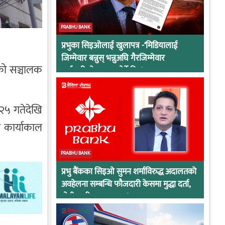
PRABHU BANK
प्रभुका सिइओलाई खुलापत्र -‘मिडियालाई
जिम्मेवार बन्नुस् भन्नुअघि गैरजिम्मेवार
ेको सञ्चालक
कर्मचारीको व्यवहार हेर्ने कि !
 २५ गतेदेखि
ो कार्याकाल
PRABHU BANK
प्रभु बैंकका सिइओ सुमन शर्माविरुद्ध अदालतको
अवहेलना सम्बन्धि फौजदारी केसमा मुद्धा दर्ता,
दोषी ठहरिए जान्छ पद !