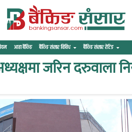
िमियम
आहा बैंकिङ
बैंकिङ संसार विविध
बैंकिङ संसार रेटिङ
को अध्यक्षमा जरिन दरुवाला नि