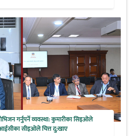
िजन गर्नुपर्ने व्यवस्था: कुमारीका सिइओले
आईसीका सीइओले चित्त दु:खाए