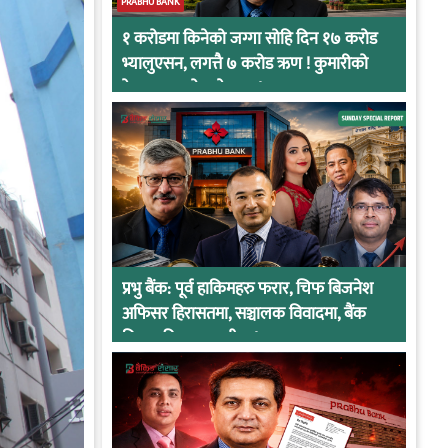
PRABHU BANK
१ करोडमा किनेको जग्गा सोहि दिन १७ करोड
भ्यालुएसन, लगत्तै ७ करोड ऋण ! कुमारीको
केसमा प्रभुको कनेक्सन !
प्रभु बैंक: पूर्व हाकिमहरु फरार, चिफ बिजनेश
अफिसर हिरासतमा, सञ्चालक विवादमा, बैंक
नियामकीय कारवाहीमा !