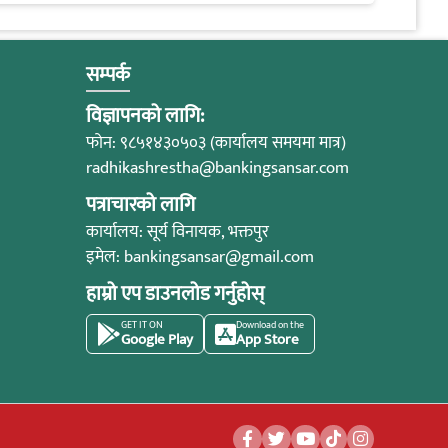
सम्पर्क
विज्ञापनको लागि:
फोन: ९८५१४३०५०३ (कार्यालय समयमा मात्र)
radhikashrestha@bankingsansar.com
पत्राचारको लागि
कार्यालय: सूर्य विनायक, भक्तपुर
इमेल:
bankingsansar@gmail.com
हाम्रो एप डाउनलोड गर्नुहोस्
GET IT ON
Download on the
Google Play
App Store