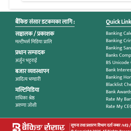
बैंकिङ संसार डटकमका लागि :
Quick Link
सञ्चालक / प्रकाशक
Banking Cale
Banking Cri
मल्टीभर्स मिडिया प्रालि
Banking San
प्रधान सम्पादक
Banks Compl
अर्जुन भट्टराई
BS Unicode
Bank Intere
बजार व्यवस्थापन
Banking Ho
आदित्य भण्डारी
Blacklist Ch
मल्टिमिडिया
Bank Award
राधिका श्रेष्ठ
Rate My Ba
अरुणा जोशी
Rate My CE
सूचना तथा प्रशारण विभाग दर्ता नम्बर :५१३ 