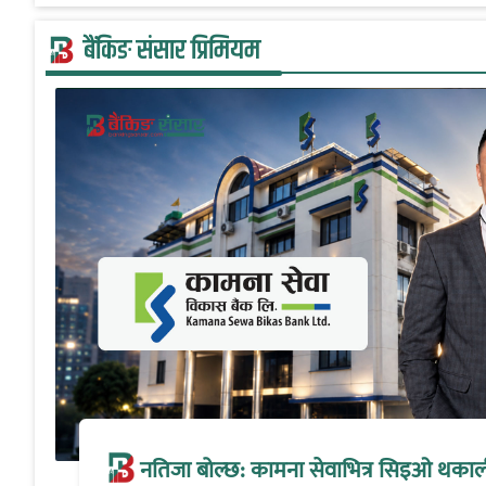
बैंकिङ संसार प्रिमियम
नतिजा बोल्छ: कामना सेवाभित्र सिइओ थकालीको