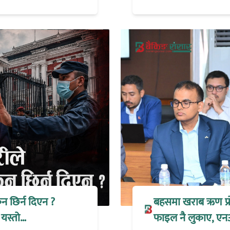
िन छिर्न दिएन ?
बहसमा खराब ऋण प्रोभ
 यस्तो…
फाइल नै लुकाए, एन