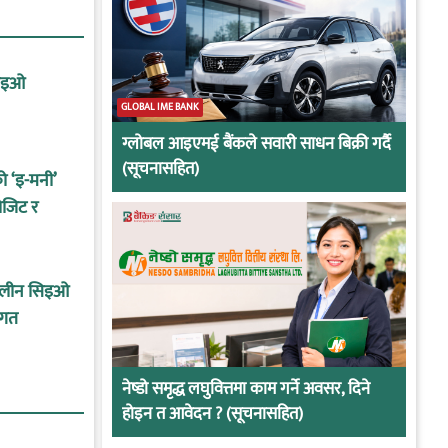
सिइओ
GLOBAL IME BANK
ग्लोबल आइएमई बैंकले सवारी साधन बिक्री गर्दै
(सूचनासहित)
को ‘इ-मनी’
ोजिट र
कालीन सिइओ
ागत
नेष्डो समृद्ध लघुवित्तमा काम गर्ने अवसर, दिने
होइन त आवेदन ? (सूचनासहित)