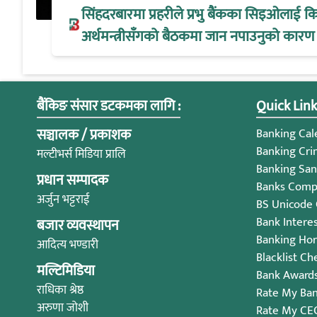
सिंहदरबारमा प्रहरीले प्रभु बैंकका सिइओलाई क
अर्थमन्त्रीसँगको बैठकमा जान नपाउनुको कारण
बैंकिङ संसार डटकमका लागि :
Quick Link
सञ्चालक / प्रकाशक
Banking Cale
Banking Cri
मल्टीभर्स मिडिया प्रालि
Banking San
प्रधान सम्पादक
Banks Compl
अर्जुन भट्टराई
BS Unicode
Bank Intere
बजार व्यवस्थापन
Banking Ho
आदित्य भण्डारी
Blacklist Ch
मल्टिमिडिया
Bank Award
राधिका श्रेष्ठ
Rate My Ba
अरुणा जोशी
Rate My CE