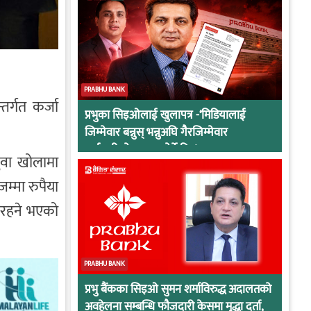
PRABHU BANK
तर्गत कर्जा
प्रभुका सिइओलाई खुलापत्र -‘मिडियालाई
जिम्मेवार बन्नुस् भन्नुअघि गैरजिम्मेवार
कर्मचारीको व्यवहार हेर्ने कि !
ुवा खोलामा
म्मा रुपैया
 रहने भएको
PRABHU BANK
प्रभु बैंकका सिइओ सुमन शर्माविरुद्ध अदालतको
अवहेलना सम्बन्धि फौजदारी केसमा मुद्धा दर्ता,