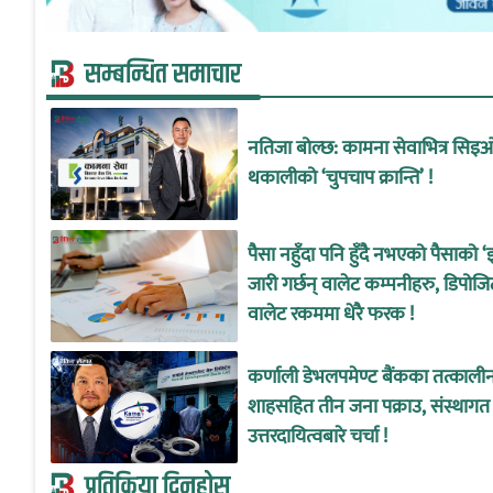
सम्बन्धित समाचार
नतिजा बोल्छ: कामना सेवाभित्र सिइ
थकालीको ‘चुपचाप क्रान्ति’ !
पैसा नहुँदा पनि हुँदै नभएको पैसाको ‘
जारी गर्छन् वालेट कम्पनीहरु, डिपोजि
वालेट रकममा धेरै फरक !
कर्णाली डेभलपमेण्ट बैंकका तत्काल
शाहसहित तीन जना पक्राउ, संस्थागत
उत्तरदायित्वबारे चर्चा !
प्रतिक्रिया दिनुहोस्