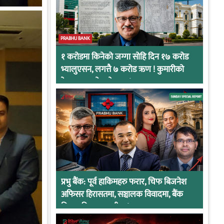
PRABHU BANK
१ करोडमा किनेको जग्गा सोहि दिन १७ करोड
भ्यालुएसन, लगत्तै ७ करोड ऋण ! कुमारीको
केसमा प्रभुको कनेक्सन !
प्रभु बैंक: पूर्व हाकिमहरु फरार, चिफ बिजनेश
अफिसर हिरासतमा, सञ्चालक विवादमा, बैंक
नियामकीय कारवाहीमा !