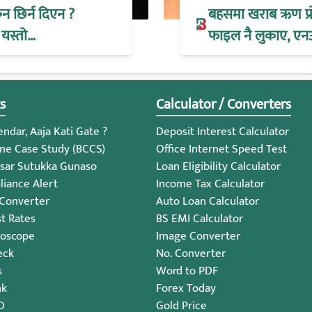
िन छिर्न दिएन ?
बहसमा खराब ऋण प्रोभ
 यस्तो…
फाइल नै लुकाए, एन
s
Calculator / Converters
ndar, Aaja Kati Gate ?
Deposit Interest Calculator
me Case Study (BCCS)
Office Internet Speed Test
sar Sutukka Gunaso
Loan Eligibility Calculator
iance Alert
Income Tax Calculator
 Converter
Auto Loan Calculator
st Rates
BS EMI Calculator
roscope
Image Converter
eck
No. Converter
s
Word to PDF
nk
Forex Today
O
Gold Price