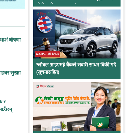
दोषी ठहरिए जान्छ पद !
ाभाशं घोषणा
GLOBAL IME BANK
ग्लोबल आइएमई बैंकले सवारी साधन बिक्री गर्दै
(सूचनासहित)
इबर सुरक्षा
क र
लाउँछन्