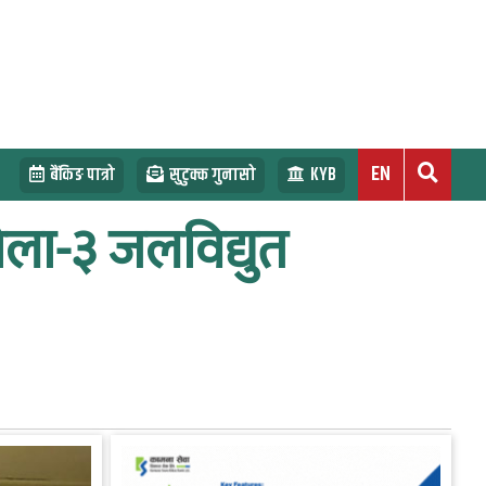
EN
बैंकिङ पात्रो
सुटुक्क गुनासो
KYB
खोला-३ जलविद्युत