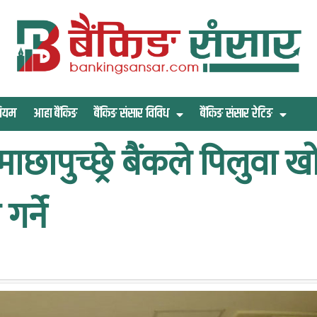
िमियम
आहा बैंकिङ
बैंकिङ संसार विविध
बैंकिङ संसार रेटिङ
माछापुच्छ्रे बैंकले पिलुवा 
र्ने