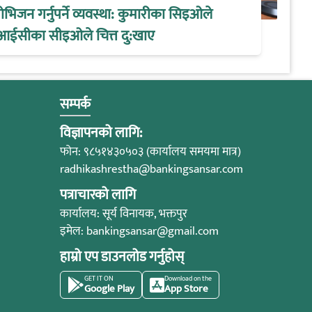
िजन गर्नुपर्ने व्यवस्था: कुमारीका सिइओले
आईसीका सीइओले चित्त दु:खाए
सम्पर्क
विज्ञापनको लागि:
फोन: ९८५१४३०५०३ (कार्यालय समयमा मात्र)
radhikashrestha@bankingsansar.com
पत्राचारको लागि
कार्यालय: सूर्य विनायक, भक्तपुर
इमेल:
bankingsansar@gmail.com
हाम्रो एप डाउनलोड गर्नुहोस्
GET IT ON
Download on the
Google Play
App Store