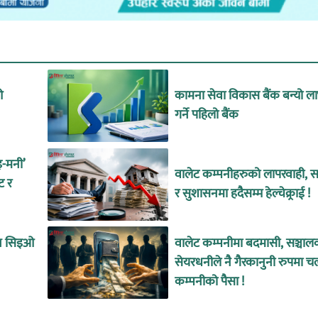
ओ
कामना सेवा विकास बैंक बन्यो ल
गर्ने पहिलो बैंक
इ-मनी’
वालेट कम्पनीहरुको लापरवाही, सा
ट र
र सुशासनमा हदैसम्म हेल्चेक्र्राई !
ीन सिइओ
वालेट कम्पनीमा बदमासी, सञ्चाल
सेयरधनीले नै गैरकानुनी रुपमा च
कम्पनीको पैसा !