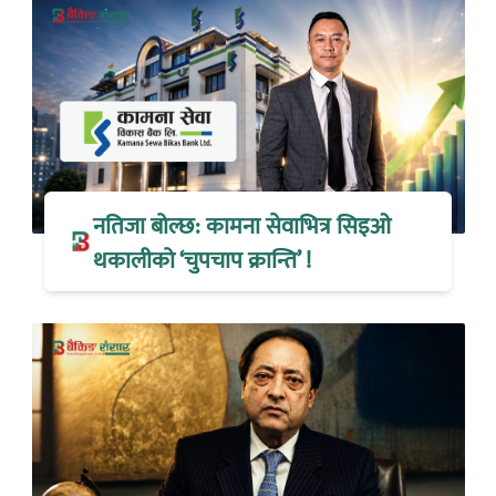
नतिजा बोल्छ: कामना सेवाभित्र सिइओ
थकालीको ‘चुपचाप क्रान्ति’ !