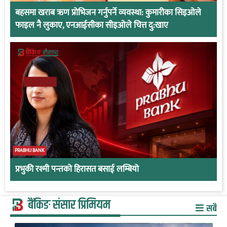
बहसमा खराब ऋण प्रोभिजन गर्नुपर्ने व्यवस्था: कुमारीका सिइओले
फाइल नै लुकाए, एनआईसीका सीइओले चित्त दु:खाए
PRABHU BANK
प्रभुकी रश्मी पन्तको हिरासत बसाई लम्बियो
बैंकिङ संसार प्रिमियम
सबै