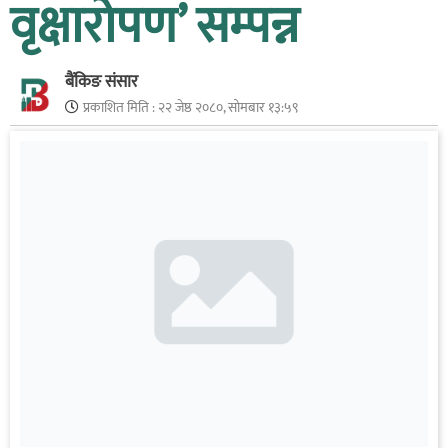
वृक्षारोपण’ सम्पन्न
बैंकिङ संसार
प्रकाशित मिति :
२२ जेष्ठ २०८०, सोमबार १३:५९