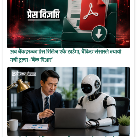
अव बैंकहरुका प्रेस रिलिज एकै ठाउँमा, बैंकिङ संसारले ल्यायो
नयाँ टुल्स -‘बैंक पिआर’