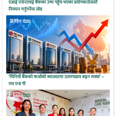
एआई एजेन्टलाई बैंकका उच्च पहुँच भएका प्रयोगकर्ताजस्तै
नियमन गर्नुपर्नेमा जोड
‘चिनियाँ बैंकको कर्जाको ब्याजदरमा उतारचढाव बढ्न सक्छ’ –
एस एन्ड पी