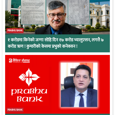
PRABHU BANK
१ करोडमा किनेको जग्गा सोहि दिन १७ करोड भ्यालुएसन, लगत्तै ७
करोड ऋण ! कुमारीको केसमा प्रभुको कनेक्सन !
PRABHU BANK