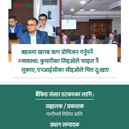
बहसमा खराब ऋण प्रोभिजन गर्नुपर्ने
व्यवस्था: कुमारीका सिइओले फाइल नै
लुकाए, एनआईसीका सीइओले चित्त दु:खाए
बैंकिङ संसार डटकमका लागि :
सञ्चालक / प्रकाशक
मल्टीभर्स मिडिया प्रालि
प्रधान सम्पादक