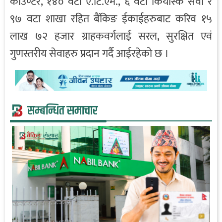
काउण्टर, १४० वटा ए.टि.एम., ६ वटा कियोस्क सेवा र
९७ वटा शाखा रहित बैंकिङ ईकाईहरुबाट करिव १५
लाख ७२ हजार ग्राहकवर्गलाई सरल, सुरक्षित एवं
गुणस्तरीय सेवाहरु प्रदान गर्दै आईरहेको छ ।
सम्बन्धित समाचार