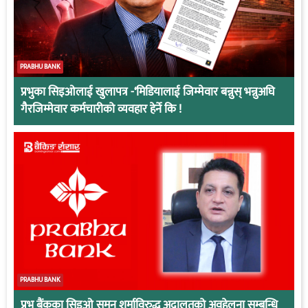
PRABHU BANK
प्रभुका सिइओलाई खुलापत्र -‘मिडियालाई जिम्मेवार बन्नुस् भन्नुअघि
गैरजिम्मेवार कर्मचारीको व्यवहार हेर्ने कि !
PRABHU BANK
प्रभु बैंकका सिइओ सुमन शर्माविरुद्ध अदालतको अवहेलना सम्बन्धि