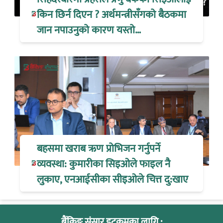
किन छिर्न दिएन ? अर्थमन्त्रीसँगको बैठकमा
जान नपाउनुको कारण यस्तो…
बहसमा खराब ऋण प्रोभिजन गर्नुपर्ने
व्यवस्था: कुमारीका सिइओले फाइल नै
लुकाए, एनआईसीका सीइओले चित्त दु:खाए
बैंकिङ संसार डटकमका लागि :