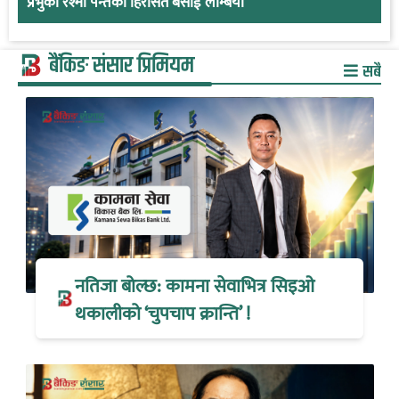
प्रभुकी रश्मी पन्तको हिरासत बसाई लम्बियो
बैंकिङ संसार प्रिमियम
सबै
नतिजा बोल्छ: कामना सेवाभित्र सिइओ
थकालीको ‘चुपचाप क्रान्ति’ !