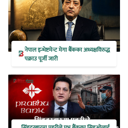
नेपाल इन्भेष्टमेन्ट मेगा बैंकका अध्यक्षविरुद्ध
पक्राउ पूर्जी जारी
सिंहदरबारमा प्रहरीले प्रभु बैंकका सिइओलाई