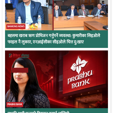
BANKING NEWS
बहसमा खराब ऋण प्रोभिजन गर्नुपर्ने व्यवस्था: कुमारीका सिइओले
फाइल नै लुकाए, एनआईसीका सीइओले चित्त दु:खाए
PRABHU BANK