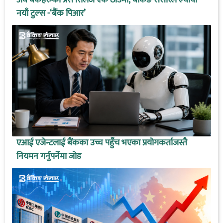
अव बैंकहरुका प्रेस रिलिज एकै ठाउँमा, बैंकिङ संसारले ल्यायो
नयाँ टुल्स -‘बैंक पिआर’
एआई एजेन्टलाई बैंकका उच्च पहुँच भएका प्रयोगकर्ताजस्तै
नियमन गर्नुपर्नेमा जोड