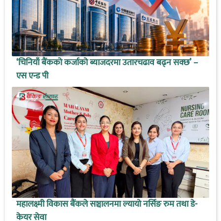
‘चिनियाँ बैंकको कर्जाको ब्याजदरमा उतारचढाव बढ्न सक्छ’ –
एस एन्ड पी
महालक्ष्मी विकास बैंकले सञ्चालनमा ल्यायो नर्सिङ रुम तथा डे-
केयर सेवा